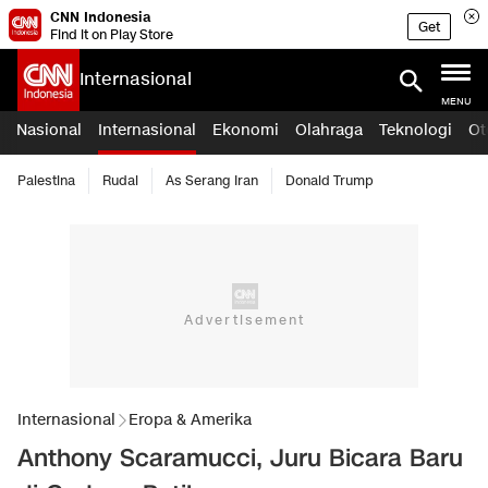
CNN Indonesia
Get
Find it on Play Store
Internasional
MENU
Nasional
Internasional
Ekonomi
Olahraga
Teknologi
Ot
Palestina
Rudal
As Serang Iran
Donald Trump
Internasional
Eropa & Amerika
Anthony Scaramucci, Juru Bicara Baru