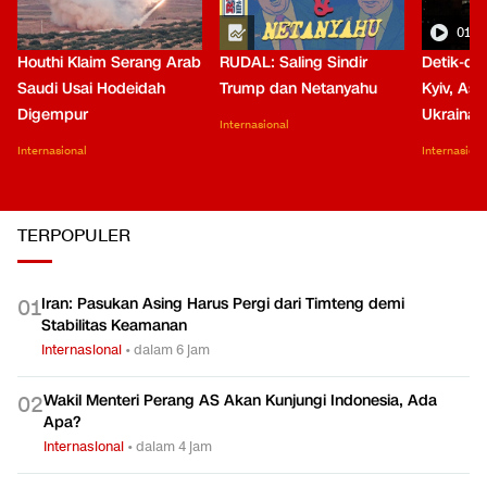
01:0
Houthi Klaim Serang Arab
RUDAL: Saling Sindir
Detik-de
Saudi Usai Hodeidah
Trump dan Netanyahu
Kyiv, Asa
Digempur
Ukraina
Internasional
Internasional
Internasiona
TERPOPULER
Iran: Pasukan Asing Harus Pergi dari Timteng demi
0
1
Stabilitas Keamanan
Internasional
•
dalam 6 jam
Wakil Menteri Perang AS Akan Kunjungi Indonesia, Ada
0
2
Apa?