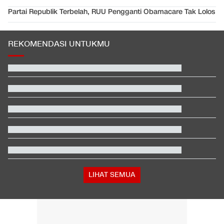
Partai Republik Terbelah, RUU Pengganti Obamacare Tak Lolos
REKOMENDASI UNTUKMU
Video Mesum 'Yang Wis Yang' Banyuwangi, Pemeran Pria Jadi
Tersangka
Hashim Djojohadikusumo Kukuhkan 20 Ormas Baru Kawal
Program Pemerintah
Hasil Kualifikasi MotoGP Inggris: Martin Tercepat, Marquez
Selamat
Janji Erick Thohir usai Timnas Indonesia Tersingkir di Piala AFF
2026
Kenapa Banyak Lulusan SMK Nganggur?
Tanda-tanda Trump Mulai Kelimpungan Hadapi Iran
LIHAT SEMUA