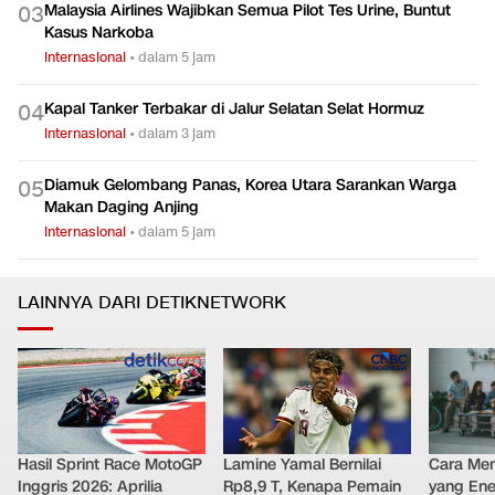
Internasional
•
dalam 4 jam
Malaysia Airlines Wajibkan Semua Pilot Tes Urine, Buntut
0
3
Kasus Narkoba
Internasional
•
dalam 5 jam
Kapal Tanker Terbakar di Jalur Selatan Selat Hormuz
0
4
Internasional
•
dalam 3 jam
Diamuk Gelombang Panas, Korea Utara Sarankan Warga
0
5
Makan Daging Anjing
Internasional
•
dalam 5 jam
LAINNYA DARI DETIKNETWORK