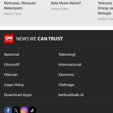
Hasil Sprint Race MotoGP
Lamine Yamal Bernilai
Cara Men
Inggris 2026: Aprilia
Rp8,9 T, Kenapa Pemain
yang Ene
Berkuasa, Marquez
Bola Muda Mahal?
Terkuras
Melempem
Orang ya
dalam 6 jam
Bahagia
dalam 7 jam
dalam 6 j
Nasional
Teknologi
Otomotif
Internasional
Hiburan
Ekonomi
Gaya Hidup
Olahraga
Download Apps
berbuatbaik.id