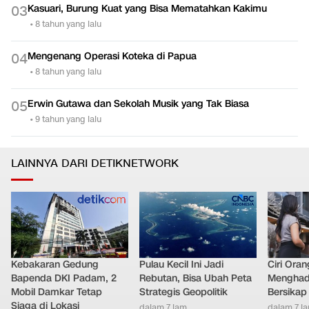
Kasuari, Burung Kuat yang Bisa Mematahkan Kakimu
0
3
•
8 tahun yang lalu
Mengenang Operasi Koteka di Papua
0
4
•
8 tahun yang lalu
Erwin Gutawa dan Sekolah Musik yang Tak Biasa
0
5
•
9 tahun yang lalu
LAINNYA DARI DETIKNETWORK
Kebakaran Gedung
Pulau Kecil Ini Jadi
Ciri Oran
Bapenda DKI Padam, 2
Rebutan, Bisa Ubah Peta
Menghad
Mobil Damkar Tetap
Strategis Geopolitik
Bersikap
Siaga di Lokasi
dalam 7 jam
dalam 7 j