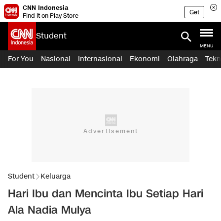
CNN Indonesia
Get
Find it on Play Store
Student
MENU
For You
Nasional
Internasional
Ekonomi
Olahraga
Tekn
Student
Keluarga
Hari Ibu dan Mencinta Ibu Setiap Hari
Ala Nadia Mulya