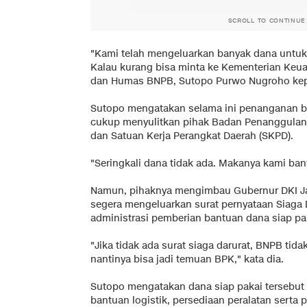
SCROLL TO CONTINUE
"Kami telah mengeluarkan banyak dana untu
Kalau kurang bisa minta ke Kementerian Keua
dan Humas BNPB, Sutopo Purwo Nugroho kepa
Sutopo mengatakan selama ini penanganan ban
cukup menyulitkan pihak Badan Penanggulan
dan Satuan Kerja Perangkat Daerah (SKPD).
"Seringkali dana tidak ada. Makanya kami bant
Namun, pihaknya mengimbau Gubernur DKI Ja
segera mengeluarkan surat pernyataan Siaga
administrasi pemberian bantuan dana siap pak
"Jika tidak ada surat siaga darurat, BNPB tid
nantinya bisa jadi temuan BPK," kata dia.
Sutopo mengatakan dana siap pakai tersebut 
bantuan logistik, persediaan peralatan serta 