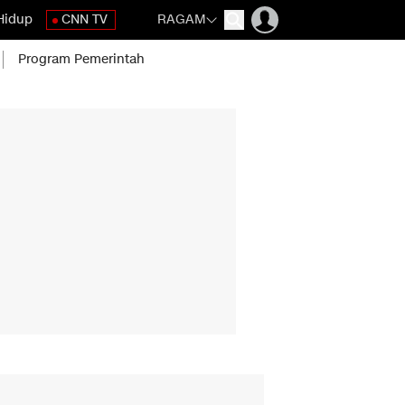
Hidup
CNN TV
RAGAM
Program Pemerintah