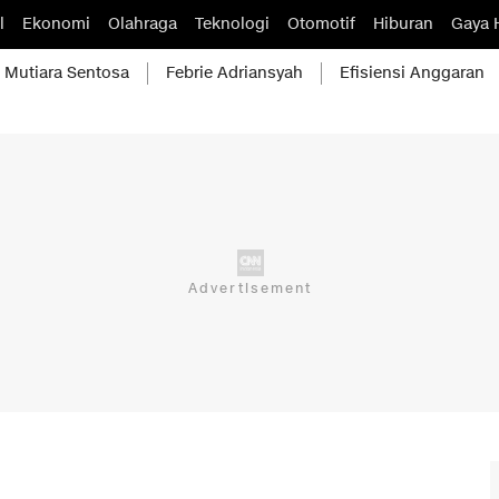
l
Ekonomi
Olahraga
Teknologi
Otomotif
Hiburan
Gaya 
Mutiara Sentosa
Febrie Adriansyah
Efisiensi Anggaran