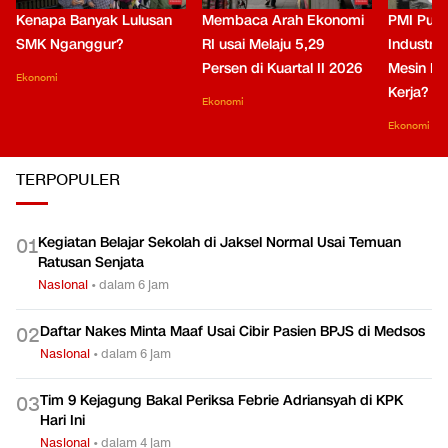
Kenapa Banyak Lulusan
Membaca Arah Ekonomi
PMI Puli
SMK Nganggur?
RI usai Melaju 5,29
Industri 
Persen di Kuartal II 2026
Mesin Pe
Ekonomi
Kerja?
Ekonomi
Ekonomi
TERPOPULER
Kegiatan Belajar Sekolah di Jaksel Normal Usai Temuan
0
1
Ratusan Senjata
Nasional
•
dalam 6 jam
Daftar Nakes Minta Maaf Usai Cibir Pasien BPJS di Medsos
0
2
Nasional
•
dalam 6 jam
Tim 9 Kejagung Bakal Periksa Febrie Adriansyah di KPK
0
3
Hari Ini
Nasional
•
dalam 4 jam