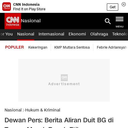
CNN Indonesia
Get
Find it on Play Store
Nasional
MENU
For You
Nasional
Internasional
Ekonomi
Olahraga
Teknolo
POPULER
Kekeringan
KMP Mutiara Sentosa
Febrie Adriansyah
Nasional
Hukum & Kriminal
Dewan Pers: Berita Aliran Duit BG di