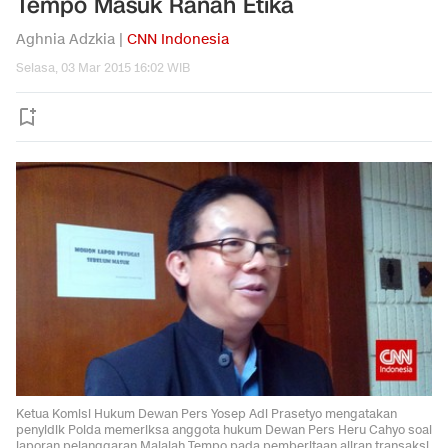
Tempo Masuk Ranah Etika
Aghnia Adzkia |
CNN Indonesia
Selasa, 03 Mar 2015 16:02 WIB
Ketua Komisi Hukum Dewan Pers Yosep Adi Prasetyo mengatakan
penyidik Polda memeriksa anggota hukum Dewan Pers Heru Cahyo soal
laporan pelanggaran Majalah Tempo pada pemberitaan aliran transaksi