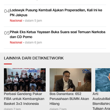
Lodewyk Pusung Kembali Ajukan Praperadilan, Kali Ini ke
0
4
PN Jakpus
Nasional
•
dalam 5 jam
Pihak Eks Ketua Yayasan Buka Suara soal Temuan Narkoba
0
5
dan CD Porno
Nasional
•
dalam 6 jam
LAINNYA DARI DETIKNETWORK
Perbasi Gandeng Pakar
Bos Danantara: 652
Arti
FIBA untuk Kembangkan
Perusahaan BUMN Akan
Audzubilla
Basket 3x3 Indonesia
Hilang
Bismillahi
Tulisan Ar
dalam 7 jam
dalam 7 jam