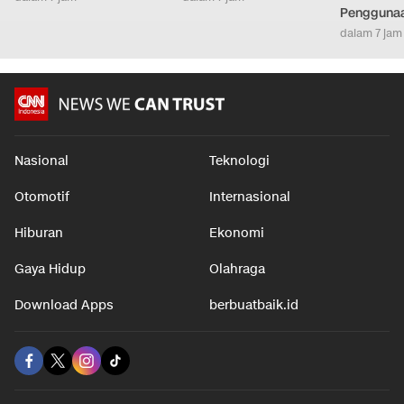
Pengguna
dalam 7 jam
Nasional
Teknologi
Otomotif
Internasional
Hiburan
Ekonomi
Gaya Hidup
Olahraga
Download Apps
berbuatbaik.id