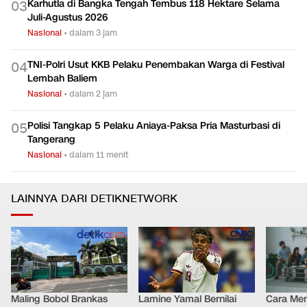
Nasional
•
dalam 1 jam
Karhutla di Bangka Tengah Tembus 118 Hektare Selama
0
3
Juli-Agustus 2026
Nasional
•
dalam 3 jam
TNI-Polri Usut KKB Pelaku Penembakan Warga di Festival
0
4
Lembah Baliem
Nasional
•
dalam 2 jam
Polisi Tangkap 5 Pelaku Aniaya-Paksa Pria Masturbasi di
0
5
Tangerang
Nasional
•
dalam 11 menit
LAINNYA DARI DETIKNETWORK