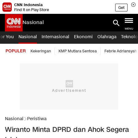
CNN Indonesia
Get
Find it on Play Store
Nasional
MENU
For You
Nasional
Internasional
Ekonomi
Olahraga
Teknolo
POPULER
Kekeringan
KMP Mutiara Sentosa
Febrie Adriansyah
Nasional
Peristiwa
Wiranto Minta DPRD dan Ahok Segera