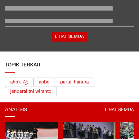
Berada dalam Satu Negara, Apa Beda Pasukan Houthi & Militer
Yaman?
Amorim: Milanisti Indonesia Salah Satu yang Terbesar di Dunia
Jusuf Hamka Borong 61 Land Cruiser FJ di GIIAS 2026
Hasil Kualifikasi MotoGP Inggris: Martin Tercepat, Marquez
Selamat
LIHAT SEMUA
TOPIK TERKAIT
ahok
apbd
partai hanura
jenderal tni wiranto
ANALISIS
LIHAT SEMUA