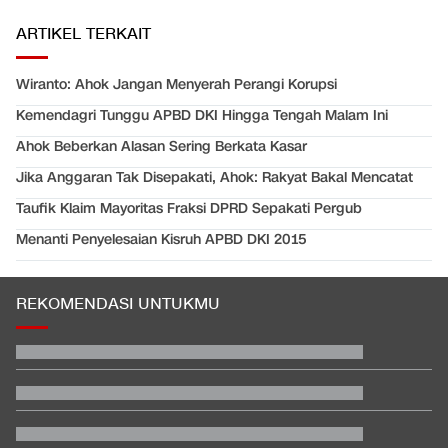
ARTIKEL TERKAIT
Wiranto: Ahok Jangan Menyerah Perangi Korupsi
Kemendagri Tunggu APBD DKI Hingga Tengah Malam Ini
Ahok Beberkan Alasan Sering Berkata Kasar
Jika Anggaran Tak Disepakati, Ahok: Rakyat Bakal Mencatat
Taufik Klaim Mayoritas Fraksi DPRD Sepakati Pergub
Menanti Penyelesaian Kisruh APBD DKI 2015
REKOMENDASI UNTUKMU
Video Mesum 'Yang Wis Yang' Banyuwangi, Pemeran Pria Jadi
Tersangka
Hashim Djojohadikusumo Kukuhkan 20 Ormas Baru Kawal
Program Pemerintah