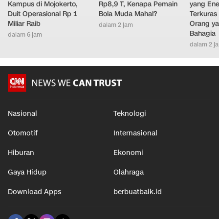
Maling Bobol Brankas
Lamine Yamal Bernilai
Cara Men
Kampus di Mojokerto,
Rp8,9 T, Kenapa Pemain
yang Ene
Duit Operasional Rp 1
Bola Muda Mahal?
Terkuras
Miliar Raib
Orang ya
dalam 2 jam
Bahagia
dalam 6 jam
dalam 2 j
Nasional
Teknologi
Otomotif
Internasional
Hiburan
Ekonomi
Gaya Hidup
Olahraga
Download Apps
berbuatbaik.id