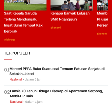
Saat Kepala Garuda
Kenapa Banyak Lulusan
Membaca
Terlena Mendongak,
SMK Nganggur?
RI usai M
Ingat Bumi Tempat Kaki
Persen di
Ekonomi
Berpijak
Ekonomi
Olahraga
TERPOPULER
Menteri PPPA Buka Suara soal Temuan Ratusan Senjata di
0
1
Sekolah Jaksel
Nasional
•
dalam 5 jam
Lansia 70 Tahun Diduga Disekap di Apartemen Serpong,
0
2
Mobil-HP Raib