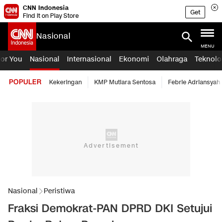
CNN Indonesia
Get
Find it on Play Store
Nasional
MENU
For You
Nasional
Internasional
Ekonomi
Olahraga
Teknolo
POPULER
Kekeringan
KMP Mutiara Sentosa
Febrie Adriansyah
Nasional
Peristiwa
Fraksi Demokrat-PAN DPRD DKI Setujui