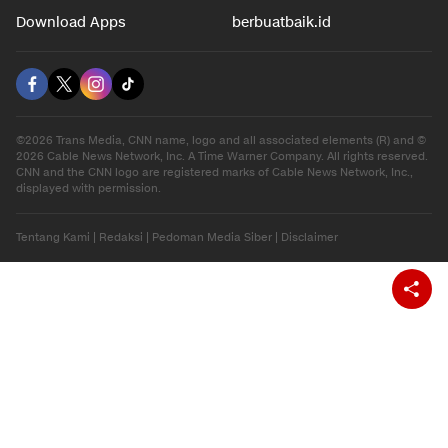
Download Apps
berbuatbaik.id
©2026 Trans Media, CNN name, logo and all associated elements (R) and ©
2026 Cable News Network, Inc. A Time Warner Company. All rights reserved.
CNN and the CNN logo are registered marks of Cable News Network, Inc.,
displayed with permission.
Tentang Kami
|
Redaksi
|
Pedoman Media Siber
|
Disclaimer