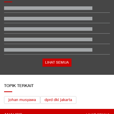
EDUSPORTS: Beda Piala AFF dengan FIFA ASEAN Cup
Jadwal Siaran Langsung Veda Ega di Moto3 Inggris 2026
Beda Nasib Kashmir yang Dikelola India vs Pakistan Jadi
Sorotan
Hasil MotoGP Inggris 2026: Fernandez Juara, Martin Kedua
Penampakan Ruang Penyimpanan Ratusan Senjata di Yayasan
Sekolah
Apa Tujuan Wakil Menteri Perang AS Kunjungi Indonesia?
LIHAT SEMUA
TOPIK TERKAIT
johan musyawa
dprd dki jakarta