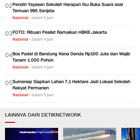
Pendiri Yayasan Sekolah Harapan Ibu Buka Suara soal
0
2
Temuan 995 Senjata
Nasional
•
dalam 5 jam
FOTO: Ribuan Pesilat Ramaikan HBKB Jakarta
0
3
Nasional
•
dalam 4 jam
Bos Padel di Bandung Kena Denda Rp100 Juta dan Wajib
0
4
Tanam 1.000 Pohon
Nasional
•
dalam 4 jam
Sumenep Siapkan Lahan 7,1 Hektare Jadi Lokasi Sekolah
0
5
Rakyat Permanen
Nasional
•
dalam 5 jam
LAINNYA DARI DETIKNETWORK