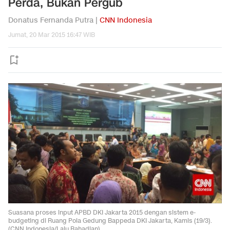
Perda, Bukan Pergub
Donatus Fernanda Putra |
CNN Indonesia
Jumat, 20 Mar 2015 16:47 WIB
Suasana proses input APBD DKI Jakarta 2015 dengan sistem e-
budgeting di Ruang Pola Gedung Bappeda DKI Jakarta, Kamis (19/3).
(CNN Indonesia/Lalu Rahadian)