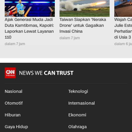
Ajak Generasi Muda Jadi
Taiwan Siapkan 'Neraka
Wajah Ca
Duta Kamtibmas, Kapolri:
Drone' untuk Gagalkan
Julie Este
Laporkan Lewat Layanan
Invasi China
Perhatian
110
di Usia 3
dalam 7 jam
dalam 7 jam
dalam 6 j
Nasional
Teknologi
Otomotif
Internasional
Hiburan
Ekonomi
Gaya Hidup
Olahraga