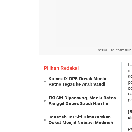
SCROLL TO CONTINUE
L
Pilihan Redaksi
m
k
Komisi IX DPR Desak Menlu
p
Retno Tegas ke Arab Saudi
p
t
TKI Siti Dipancung, Menlu Retno
p
Panggil Dubes Saudi Hari Ini
(
Jenazah TKI Siti Dimakamkan
d
Dekat Mesjid Nabawi Madinah
P