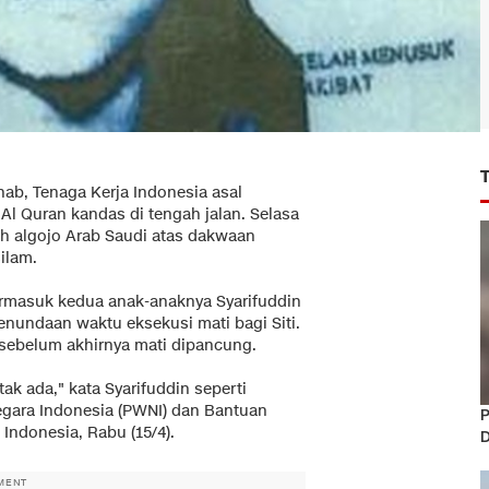
nab, Tenaga Kerja Indonesia asal
Al Quran kandas di tengah jalan. Selasa
leh algojo Arab Saudi atas dakwaan
ilam.
termasuk kedua anak-anaknya Syarifuddin
undaan waktu eksekusi mati bagi Siti.
uz sebelum akhirnya mati dipancung.
tak ada," kata Syarifuddin seperti
egara Indonesia (PWNI) dan Bantuan
P
Indonesia, Rabu (15/4).
D
MENT