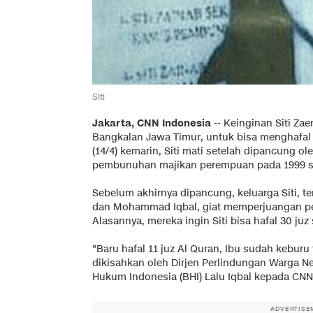
Siti
Jakarta, CNN Indonesia
-- Keinginan Siti Zae
Bangkalan Jawa Timur, untuk bisa menghafal 
(14/4) kemarin, Siti mati setelah dipancung o
pembunuhan majikan perempuan pada 1999 s
Sebelum akhirnya dipancung, keluarga Siti, 
dan Mohammad Iqbal, giat memperjuangan pen
Alasannya, mereka ingin Siti bisa hafal 30 j
"Baru hafal 11 juz Al Quran, Ibu sudah keburu 
dikisahkan oleh Dirjen Perlindungan Warga N
Hukum Indonesia (BHI) Lalu Iqbal kepada CNN 
ADVERTISE