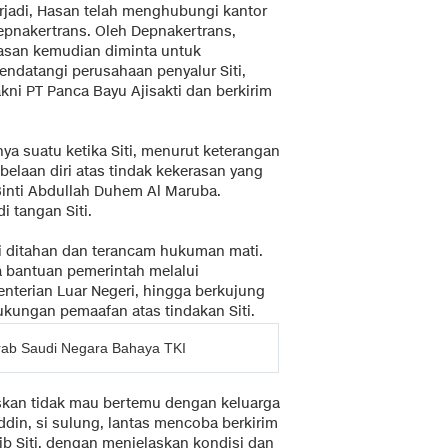
erjadi, Hasan telah menghubungi kantor
epnakertrans. Oleh Depnakertrans,
asan kemudian diminta untuk
endatangi perusahaan penyalur Siti,
kni PT Panca Bayu Ajisakti dan berkirim
ya suatu ketika Siti, menurut keterangan
elaan diri atas tindak kekerasan yang
inti Abdullah Duhem Al Maruba.
i tangan Siti.
i ditahan dan terancam hukuman mati.
 bantuan pemerintah melalui
terian Luar Negeri, hingga berkujung
kungan pemaafan atas tindakan Siti.
rab Saudi Negara Bahaya TKI
skan tidak mau bertemu dengan keluarga
ddin, si sulung, lantas mencoba berkirim
ib Siti, dengan menjelaskan kondisi dan