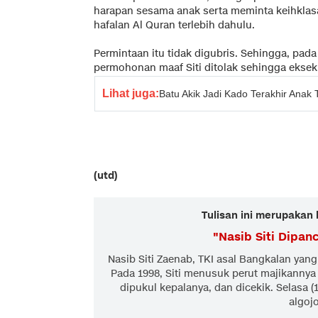
harapan sesama anak serta meminta keihklas
hafalan Al Quran terlebih dahulu.
Permintaan itu tidak digubris. Sehingga, pa
permohonan maaf Siti ditolak sehingga ekseku
Lihat juga:
Batu Akik Jadi Kado Terakhir Anak T
(utd)
Tulisan ini merupakan 
"
Nasib Siti Dipan
Nasib Siti Zaenab, TKI asal Bangkalan yang 
Pada 1998, Siti menusuk perut majikannya 
dipukul kepalanya, dan dicekik. Selasa (
algojo