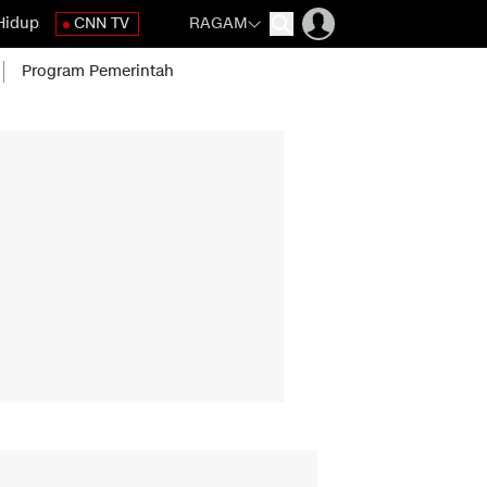
Hidup
CNN TV
RAGAM
Program Pemerintah