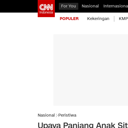
For You
Nasional
Internasiona
POPULER
Kekeringan
KMP 
Nasional
Peristiwa
Upaya Panjang Anak Si