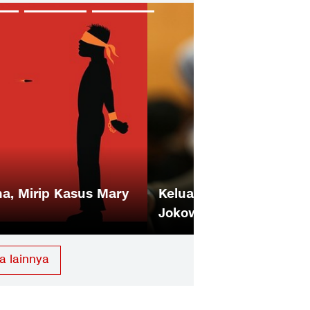
 di Arab Minta Bantuan
Pemerintah Anti
a lainnya