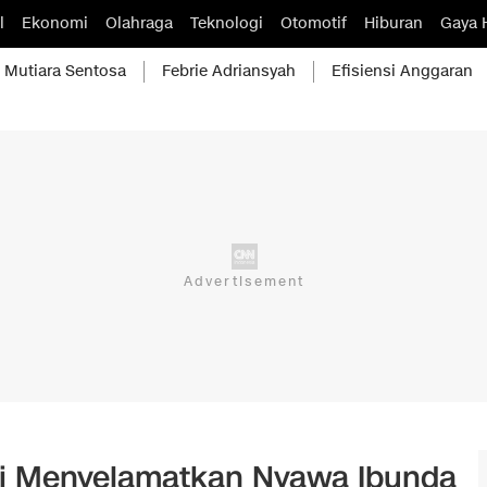
l
Ekonomi
Olahraga
Teknologi
Otomotif
Hiburan
Gaya 
Mutiara Sentosa
Febrie Adriansyah
Efisiensi Anggaran
ti Menyelamatkan Nyawa Ibunda