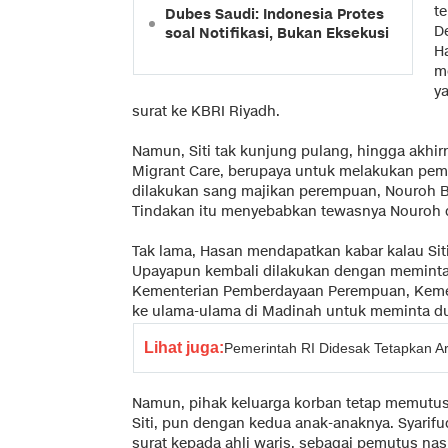
t
Dubes Saudi: Indonesia Protes
D
soal Notifikasi, Bukan Eksekusi
H
m
ya
surat ke KBRI Riyadh.
Namun, Siti tak kunjung pulang, hingga akhirn
Migrant Care, berupaya untuk melakukan pemb
dilakukan sang majikan perempuan, Nouroh B
Tindakan itu menyebabkan tewasnya Nouroh d
Tak lama, Hasan mendapatkan kabar kalau Sit
Upayapun kembali dilakukan dengan meminta
Kementerian Pemberdayaan Perempuan, Kemen
ke ulama-ulama di Madinah untuk meminta du
Lihat juga:
Pemerintah RI Didesak Tetapkan A
Namun, pihak keluarga korban tetap memutu
Siti, pun dengan kedua anak-anaknya. Syarifu
surat kepada ahli waris, sebagai pemutus nas