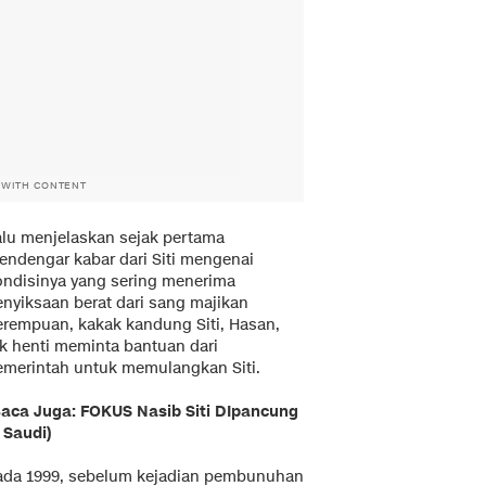
 WITH CONTENT
alu menjelaskan sejak pertama
endengar kabar dari Siti mengenai
ondisinya yang sering menerima
enyiksaan berat dari sang majikan
erempuan, kakak kandung Siti, Hasan,
ak henti meminta bantuan dari
emerintah untuk memulangkan Siti.
Baca Juga: FOKUS Nasib Siti DIpancung
i Saudi
)
ada 1999, sebelum kejadian pembunuhan