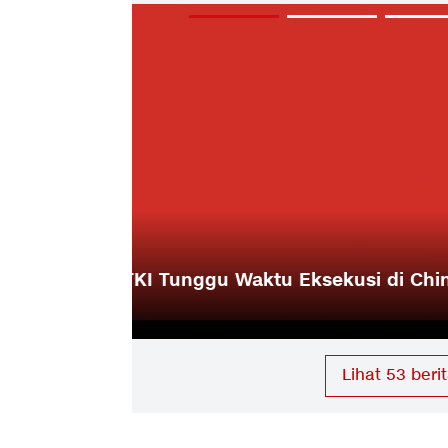
 Kasus Mary
Keluarga TKI Terancam Pancung
Jokowi
Lihat
53
berit