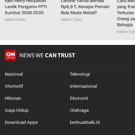
Irjen Herry Heryawan
Lamine Yamal Bernilai
Cara Men
Lantik Pengprov FPTI
Rp8,9 T, Kenapa Pemain
yang Ene
Sumbar 2026-2030
Bola Muda Mahal?
Terkuras
Orang ya
dalam 6 jam
dalam 5 jam
Bahagia
dalam 5 j
Nasional
Teknologi
Otomotif
Internasional
Hiburan
Ekonomi
Gaya Hidup
Olahraga
Download Apps
berbuatbaik.id