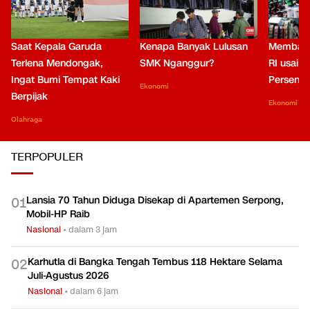
Saat Kepala Garuda
Kenapa Banyak Lulusan
Membaca
Terlena Mendongak,
SMK Nganggur?
RI usai M
Ingat Bumi Tempat Kaki
Persen di
Ekonomi
Berpijak
Ekonomi
Olahraga
TERPOPULER
Lansia 70 Tahun Diduga Disekap di Apartemen Serpong,
0
1
Mobil-HP Raib
Nasional
•
dalam 3 jam
Karhutla di Bangka Tengah Tembus 118 Hektare Selama
0
2
Juli-Agustus 2026
Nasional
•
dalam 6 jam