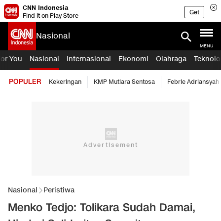
CNN Indonesia
Get
Find it on Play Store
Nasional
MENU
For You
Nasional
Internasional
Ekonomi
Olahraga
Teknolo
POPULER
Kekeringan
KMP Mutiara Sentosa
Febrie Adriansyah
Nasional
Peristiwa
Menko Tedjo: Tolikara Sudah Damai,