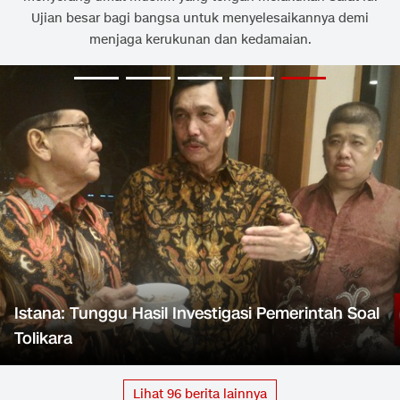
Ujian besar bagi bangsa untuk menyelesaikannya demi
menjaga kerukunan dan kedamaian.
Istana: Tunggu Hasil Investigasi Pemerintah Soal
Tolikara
Lihat
96
berita lainnya