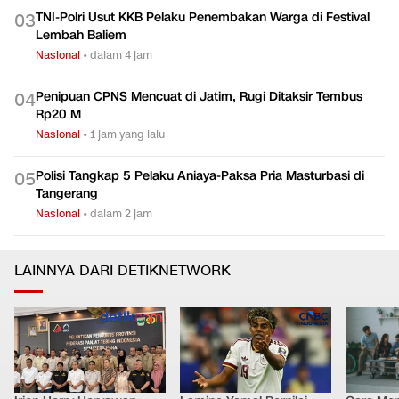
TNI-Polri Usut KKB Pelaku Penembakan Warga di Festival
0
3
Lembah Baliem
Nasional
•
dalam 4 jam
Penipuan CPNS Mencuat di Jatim, Rugi Ditaksir Tembus
0
4
Rp20 M
Nasional
•
1 jam yang lalu
Polisi Tangkap 5 Pelaku Aniaya-Paksa Pria Masturbasi di
0
5
Tangerang
Nasional
•
dalam 2 jam
LAINNYA DARI DETIKNETWORK