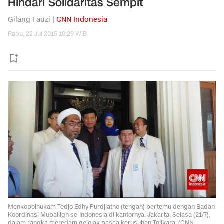
Hindari Solidaritas Sempit
Gilang Fauzi |
CNN Indonesia
Rabu, 22 Jul 2015 10:29 WIB
Menkopolhukam Tedjo Edhy Purdjiatno (tengah) bertemu dengan Badan
Koordinasi Muballigh se-Indonesia di kantornya, Jakarta, Selasa (21/7),
dalam rangka meredam gejolak pasca kerusuhan Tolikara. (CNN