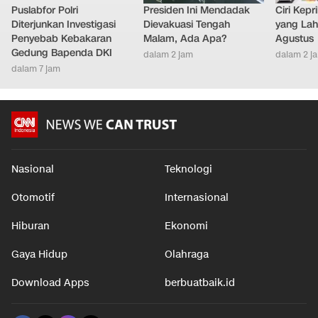
Puslabfor Polri
Presiden Ini Mendadak
Ciri Kep
Diterjunkan Investigasi
Dievakuasi Tengah
yang Lahi
Penyebab Kebakaran
Malam, Ada Apa?
Agustus
Gedung Bapenda DKI
dalam 2 jam
dalam 2 j
dalam 7 jam
Nasional
Teknologi
Otomotif
Internasional
Hiburan
Ekonomi
Gaya Hidup
Olahraga