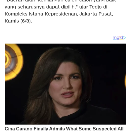
"Daerah akan kehilangan calon-calon yang baik
yang seharusnya dapat dipilih," ujar Tedjo di
Kompleks Istana Kepresidenan, Jakarta Pusat,
Kamis (6/8).