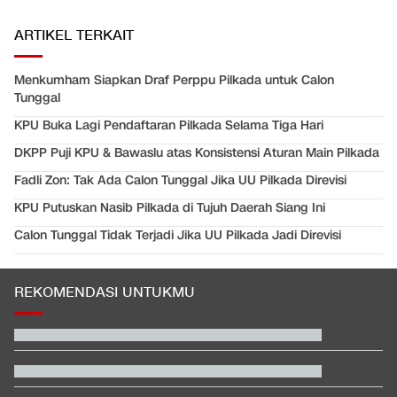
ARTIKEL TERKAIT
Menkumham Siapkan Draf Perppu Pilkada untuk Calon
Tunggal
KPU Buka Lagi Pendaftaran Pilkada Selama Tiga Hari
DKPP Puji KPU & Bawaslu atas Konsistensi Aturan Main Pilkada
Fadli Zon: Tak Ada Calon Tunggal Jika UU Pilkada Direvisi
KPU Putuskan Nasib Pilkada di Tujuh Daerah Siang Ini
Calon Tunggal Tidak Terjadi Jika UU Pilkada Jadi Direvisi
REKOMENDASI UNTUKMU
Rizky Ridho Blunder Lagi, Timnas Indonesia Tersingkir di Piala
AFF
Polisi Gerebek Rumah Mantan Pelatih Korea dan Kantor KFA,