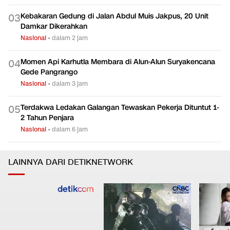
0
2
Manfaatkan Pendidikan
Nasional
•
dalam 3 jam
Kebakaran Gedung di Jalan Abdul Muis Jakpus, 20 Unit
0
3
Damkar Dikerahkan
Nasional
•
dalam 2 jam
Momen Api Karhutla Membara di Alun-Alun Suryakencana
0
4
Gede Pangrango
Nasional
•
dalam 3 jam
Terdakwa Ledakan Galangan Tewaskan Pekerja Dituntut 1-
0
5
2 Tahun Penjara
Nasional
•
dalam 6 jam
LAINNYA DARI DETIKNETWORK