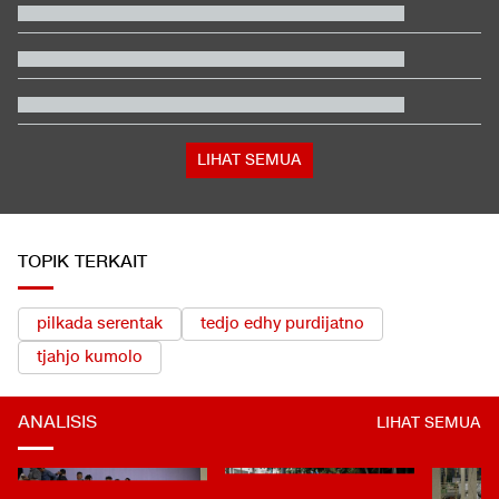
Ada Apa?
Pihak Sekolah Minta Polisi Bongkar Bunker Usai Temuan
Ratusan Senjata
Mau Dicaplok Trump, Belgia Ikut Kirim Pasukan ke Greenland
Video Mesum 'Yang Wis Yang' Banyuwangi, Pemeran Pria Jadi
Tersangka
Hasil Practice Moto3 Inggris 2026: Veda Ega Masuk 3 Besar
LIHAT SEMUA
TOPIK TERKAIT
pilkada serentak
tedjo edhy purdijatno
tjahjo kumolo
ANALISIS
LIHAT SEMUA