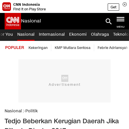
CNN Indonesia
Get
Find it on Play Store
Nasional
MENU
For You
Nasional
Internasional
Ekonomi
Olahraga
Teknolo
POPULER
Kekeringan
KMP Mutiara Sentosa
Febrie Adriansyah
Nasional
Politik
Tedjo Beberkan Kerugian Daerah Jika