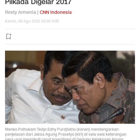
Pilkada Digelar 2017
Resty Armenia |
CNN Indonesia
Kamis, 06 Agu 2015 20:36 WIB
Menko Polhukam Tedjo Edhy Purdjiatno (kanan) mendengarkan
penjelasan dari Jaksa Agung Prasetyo (kiri) di sela-sela keterangan
pers usai mengikuti rapat koordinasi di Gedung Kejaksaan Agung,