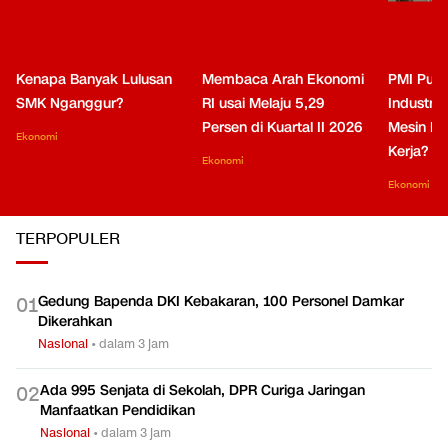
Kenapa Banyak Lulusan
Membaca Arah Ekonomi
PMI Puli
SMK Nganggur?
RI usai Melaju 5,29
Industri 
Persen di Kuartal II 2026
Mesin Pe
Ekonomi
Kerja?
Ekonomi
Ekonomi
TERPOPULER
Gedung Bapenda DKI Kebakaran, 100 Personel Damkar
0
1
Dikerahkan
Nasional
•
dalam 3 jam
Ada 995 Senjata di Sekolah, DPR Curiga Jaringan