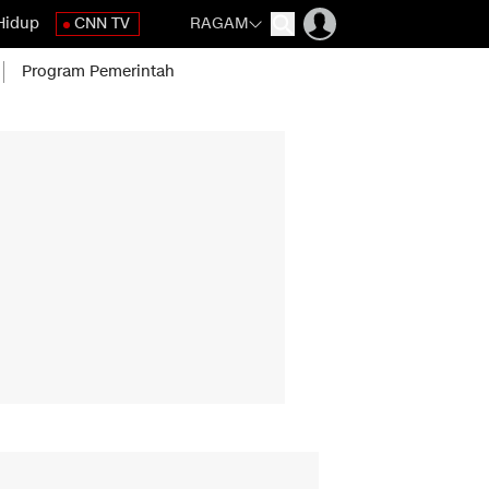
Hidup
CNN TV
RAGAM
Program Pemerintah