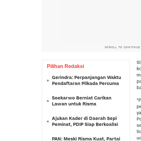
SCROLL TO CONTINUE
S
Pilihan Redaksi
k
m
Gerindra: Perpanjangan Waktu
p
Pendaftaran Pilkada Percuma
ba
Soekarwo Berniat Carikan
"
Lawan untuk Risma
p
ya
Ajukan Kader di Daerah Sepi
Po
Peminat, PDIP Siap Berkoalisi
s
ti
u
PAN: Meski Risma Kuat, Partai