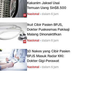
Kakanim Jaksel Usai
Temuan Uang Sin$8.500
Nasional
•
dalam 6 jam
Ikut Cibir Pasien BPJS,
Dokter Puskesmas Pakisaji
Malang Dinonaktifkan
Nasional
•
dalam 6 jam
10 Nakes yang Cibir Pasien
BPJS Masuk Radar KKI:
Dokter Gigi-Perawat
Nasional
•
dalam 6 jam