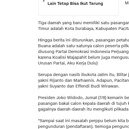
M
Lain Tetap Bisa Ikut Tarung
Tiga daerah yang baru memiliki satu pasangan
Timur adalah Kota Surabaya, Kabupaten Pacit
Hingga berita ini diturunkan, pasangan petah
Buana adalah satu-satunya calon peserta pil
diusung Partai Demokrasi Indonesia Perjuan
karena Koalisi Majapahit belum juga mengusu
Urusan Partai, Aku Kerja Dulu
)
Serupa dengan nasib ibukota Jatim itu, Blita
yakni Rijanto dan Marhaenis. Adapun, Pacitan
yakni Suyanto dan Effendi Budi Wirawan.
Presiden Joko Widodo, Jumat (7/8) kemarin 
pasangan bakal calon kepala daerah di tuju
gagalnya daerah-daerah itu mengikuti pilkada 
"Sampai saat ini masalah perppu belum kita b
pengunduran (pendaftaran). Semoga pengund