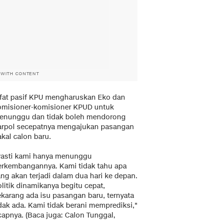
 WITH CONTENT
ifat pasif KPU mengharuskan Eko dan
omisioner-komisioner KPUD untuk
enunggu dan tidak boleh mendorong
arpol secepatnya mengajukan pasangan
kal calon baru.
Pasti kami hanya menunggu
erkembangannya. Kami tidak tahu apa
ng akan terjadi dalam dua hari ke depan.
litik dinamikanya begitu cepat,
ekarang ada isu pasangan baru, ternyata
dak ada. Kami tidak berani memprediksi,"
capnya. (Baca juga:
Calon Tunggal,