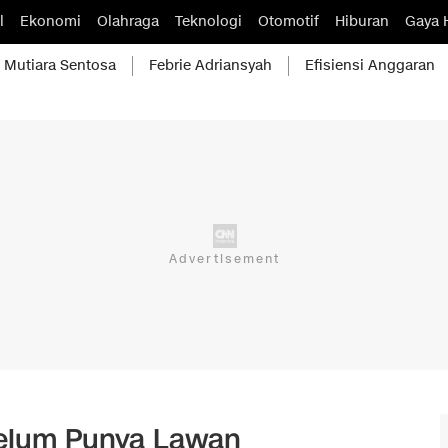
l
Ekonomi
Olahraga
Teknologi
Otomotif
Hiburan
Gaya 
Mutiara Sentosa
Febrie Adriansyah
Efisiensi Anggaran
Belum Punya Lawan