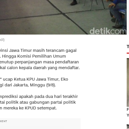
di)
ovinsi Jawa Timur masih terancam gagal
15. Hingga Komisi Pemilihan Umum
 menutup perpanjangan masa pendaftaran
kal calon kepala daerah yang mendaftar.
i," ucap Ketua KPU Jawa Timur, Eko
 dari Jakarta, Minggu (9/8).
rediksi apakah pada dua hari terakhir
i politik atau gabungan partai politik
on mereka ke KPUD setempat.
F
Y
MENT