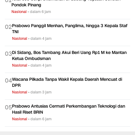
0
1
Pondok Pinang
Nasional
•
dalam 6 jam
Prabowo Panggil Menhan, Panglima, hingga 3 Kepala Staf
0
2
TNI
Nasional
•
dalam 4 jam
Di Sidang, Bos Tambang Akui Beri Uang Rp1 M ke Mantan
0
3
Ketua Ombudsman
Nasional
•
dalam 4 jam
Wacana Pilkada Tanpa Wakil Kepala Daerah Mencuat di
0
4
DPR
Nasional
•
dalam 3 jam
Prabowo Antusias Cermati Perkembangan Teknologi dan
0
5
Hasil Riset BRIN
Nasional
•
dalam 6 jam