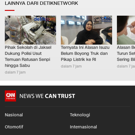
LAINNYA DARI DETIKNETWORK
Pihak Sekolah di Jaksel
Ternyata Ini Alasan Isuzu
Alasan B
Dukung Polisi Usut
Belum Boyong Truk dan
Turun Set
Temuan Ratusan Senpi
Pikap Listrik ke RI
Sering Bi
hingga Sabu
dalam 7 jam
dalam 7 j
dalam 7 jam
Nasional
Teknologi
Otomotif
Internasional