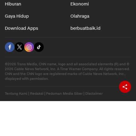
Hiburan
Ekonomi
Gaya Hidup
Olahraga
Download Apps
berbuatbaik.id
©2026 Trans Media, CNN name, logo and all associated elements (R) and ©
2026 Cable News Network, Inc. A Time Warner Company. All rights reserved.
CNN and the CNN logo are registered marks of Cable News Network, Inc.,
displayed with permission.
Tentang Kami
|
Redaksi
|
Pedoman Media Siber
|
Disclaimer