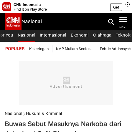
CNN Indonesia
Get
Find it on Play Store
Nasional
MENU
For You
Nasional
Internasional
Ekonomi
Olahraga
Teknolo
POPULER
Kekeringan
KMP Mutiara Sentosa
Febrie Adriansyah
Nasional
Hukum & Kriminal
Buwas Sebut Masuknya Narkoba dari