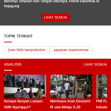
Berompi Tahanan dan Tangan Diborgol, Febrie Diperiksa di
Kejagung
LIHAT SEMUA
TOPIK TERKAIT
juan felix tampubolon
yayasan supersemar
ANALISIS
LIHAT SEMUA
Kenapa Banyak Lulusan
Membaca Arah Ekonomi
PMI Puli
SMK Nganggur?
RI usai Melaju 5,29
Industri 