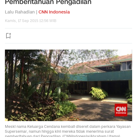
Pemberitahuan Pengadilan
Lalu Rahadian |
CNN Indonesia
Kamis, 17 Sep 2015 12:56 WIB
Meski nama Keluarga Cendana kembali diseret dalam perkara Yayasan
Supersemar, namun hingga kini mereka tidak menerima surat
pemberitahuan dari Pengadilan. (CNNIndonesia/Abraham Utama)