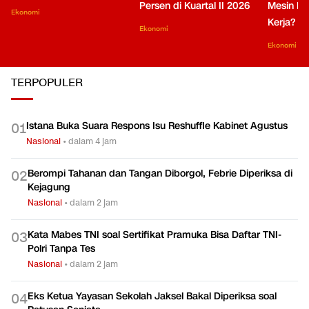
Persen di Kuartal II 2026
Mesin Pe
Ekonomi
Kerja?
Ekonomi
Ekonomi
TERPOPULER
Istana Buka Suara Respons Isu Reshuffle Kabinet Agustus
0
1
Nasional
•
dalam 4 jam
Berompi Tahanan dan Tangan Diborgol, Febrie Diperiksa di
0
2
Kejagung
Nasional
•
dalam 2 jam
Kata Mabes TNI soal Sertifikat Pramuka Bisa Daftar TNI-
0
3
Polri Tanpa Tes
Nasional
•
dalam 2 jam
Eks Ketua Yayasan Sekolah Jaksel Bakal Diperiksa soal
0
4