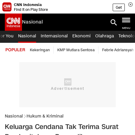
CNN Indonesia
Get
Find it on Play Store
Nasional
MENU
For You
Nasional
Internasional
Ekonomi
Olahraga
Teknolo
POPULER
Kekeringan
KMP Mutiara Sentosa
Febrie Adriansyah
Nasional
Hukum & Kriminal
Keluarga Cendana Tak Terima Surat