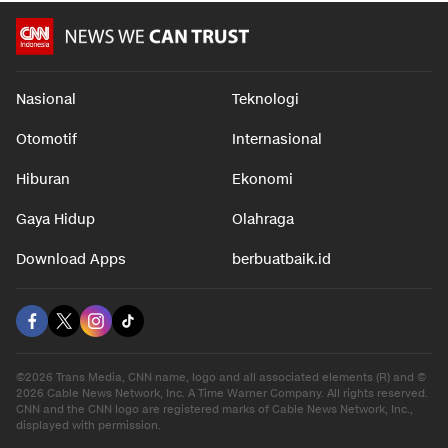
Nasional
Teknologi
Otomotif
Internasional
Hiburan
Ekonomi
Gaya Hidup
Olahraga
Download Apps
berbuatbaik.id
©2026 Trans Media, CNN name, logo and all associated elements (R) and ©
2026 Cable News Network, Inc. A Time Warner Company. All rights reserved.
CNN and the CNN logo are registered marks of Cable News Network, Inc.,
displayed with permission.