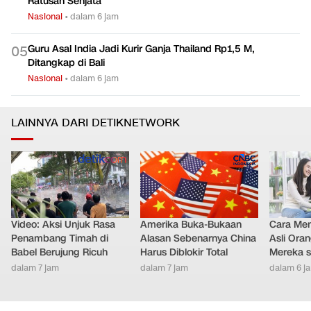
Ratusan Senjata
Nasional
•
dalam 6 jam
Guru Asal India Jadi Kurir Ganja Thailand Rp1,5 M,
0
5
Ditangkap di Bali
Nasional
•
dalam 6 jam
LAINNYA DARI DETIKNETWORK
Video: Aksi Unjuk Rasa
Amerika Buka-Bukaan
Cara Men
Penambang Timah di
Alasan Sebenarnya China
Asli Ora
Babel Berujung Ricuh
Harus Diblokir Total
Mereka s
dalam 7 jam
dalam 7 jam
dalam 6 j