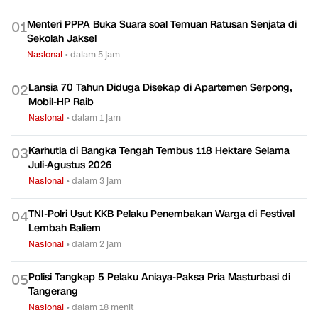
TERPOPULER
Menteri PPPA Buka Suara soal Temuan Ratusan Senjata di
0
1
Sekolah Jaksel
Nasional
•
dalam 5 jam
Lansia 70 Tahun Diduga Disekap di Apartemen Serpong,
0
2
Mobil-HP Raib
Nasional
•
dalam 1 jam
Karhutla di Bangka Tengah Tembus 118 Hektare Selama
0
3
Juli-Agustus 2026
Nasional
•
dalam 3 jam
TNI-Polri Usut KKB Pelaku Penembakan Warga di Festival
0
4
Lembah Baliem
Nasional
•
dalam 2 jam
Polisi Tangkap 5 Pelaku Aniaya-Paksa Pria Masturbasi di