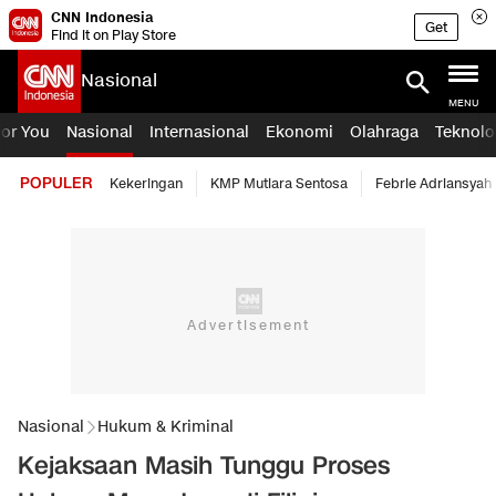
CNN Indonesia
Get
Find it on Play Store
Nasional
MENU
For You
Nasional
Internasional
Ekonomi
Olahraga
Teknolo
POPULER
Kekeringan
KMP Mutiara Sentosa
Febrie Adriansyah
Nasional
Hukum & Kriminal
Kejaksaan Masih Tunggu Proses