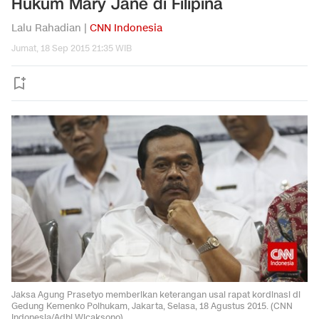
Hukum Mary Jane di Filipina
Lalu Rahadian |
CNN Indonesia
Jumat, 18 Sep 2015 21:35 WIB
Jaksa Agung Prasetyo memberikan keterangan usai rapat kordinasi di
Gedung Kemenko Polhukam, Jakarta, Selasa, 18 Agustus 2015. (CNN
Indonesia/Adhi Wicaksono)