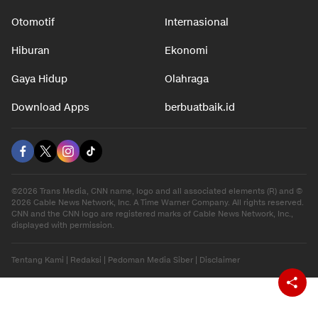
Nasional
Teknologi
Otomotif
Internasional
Hiburan
Ekonomi
Gaya Hidup
Olahraga
Download Apps
berbuatbaik.id
©2026 Trans Media, CNN name, logo and all associated elements (R) and ©
2026 Cable News Network, Inc. A Time Warner Company. All rights reserved.
CNN and the CNN logo are registered marks of Cable News Network, Inc.,
displayed with permission.
Tentang Kami
|
Redaksi
|
Pedoman Media Siber
|
Disclaimer