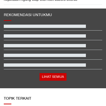
REKOMENDASI UNTUKMU
Video Mesum 'Yang Wis Yang' Banyuwangi, Pemeran Pria Jadi
Tersangka
Hashim Djojohadikusumo Kukuhkan 20 Ormas Baru Kawal
Program Pemerintah
Berada dalam Satu Negara, Apa Beda Pasukan Houthi & Militer
Yaman?
Amorim: Milanisti Indonesia Salah Satu yang Terbesar di Dunia
Jusuf Hamka Borong 61 Land Cruiser FJ di GIIAS 2026
Hasil Kualifikasi MotoGP Inggris: Martin Tercepat, Marquez
Selamat
LIHAT SEMUA