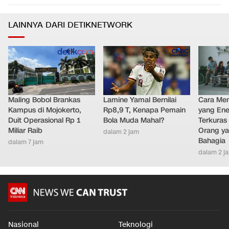
0
5
Tangerang
Nasional
•
dalam 18 menit
LAINNYA DARI DETIKNETWORK
Maling Bobol Brankas
Lamine Yamal Bernilai
Cara Men
Kampus di Mojokerto,
Rp8,9 T, Kenapa Pemain
yang Ene
Duit Operasional Rp 1
Bola Muda Mahal?
Terkuras
Miliar Raib
Orang ya
dalam 2 jam
Bahagia
dalam 7 jam
dalam 2 j