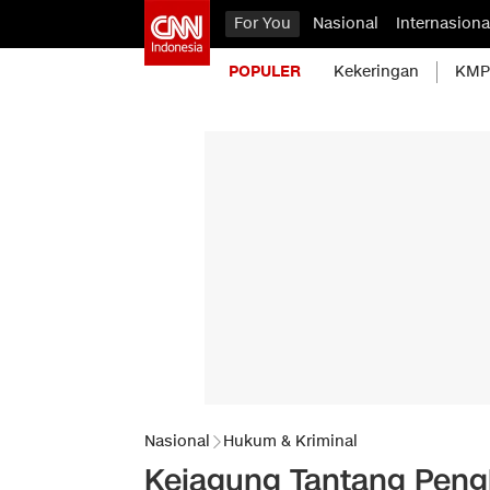
For You
Nasional
Internasiona
POPULER
Kekeringan
KMP 
Nasional
Hukum & Kriminal
Kejagung Tantang Pengk