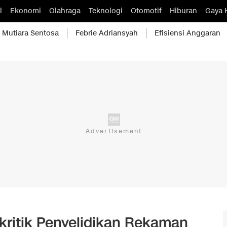
l
Ekonomi
Olahraga
Teknologi
Otomotif
Hiburan
Gaya 
Mutiara Sentosa
Febrie Adriansyah
Efisiensi Anggaran
ritik Penyelidikan Rekaman