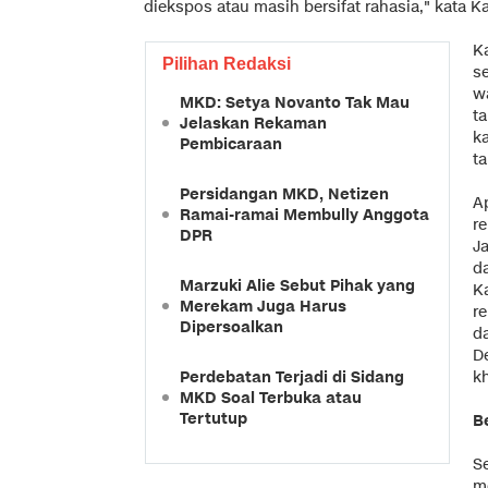
diekspos atau masih bersifat rahasia," kata K
K
Pilihan Redaksi
s
w
MKD: Setya Novanto Tak Mau
t
Jelaskan Rekaman
k
Pembicaraan
t
Persidangan MKD, Netizen
A
Ramai-ramai Membully Anggota
r
DPR
J
d
Marzuki Alie Sebut Pihak yang
K
Merekam Juga Harus
r
Dipersoalkan
d
D
Perdebatan Terjadi di Sidang
k
MKD Soal Terbuka atau
Tertutup
B
S
m