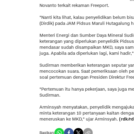
Novanto terkait rekaman Freeport.
"Nanti kita lihat, kalau penyelidikan belum bis
(Dirdik) pada JAM Pidsus Maruli Hutagalung hari
Menteri Energi dan Sumber Daya Mineral Su
keterangan yang diperlukan penyelidik Pidsus
mendasar sudah disampaikan MKD, saya samp
juga. Apabila ada diperlukan lagi, kami hadir,
Sudirman memberikan keterangan seputar yang
mencocokan suara. Saat pemeriksaan oleh pen
soal pertemuan dengan Presiden Direktur Fre
"Pertemuan itu hanya pekerjaan, saya juga m
Sudirman.
Arminsyah menyatakan, penyelidik mengajuk
minta keterangan 10 pertanyaan kaitan denga
meneruskan ke MKD," ujar Arminsyah.
(rdk/rd
Bagikan: