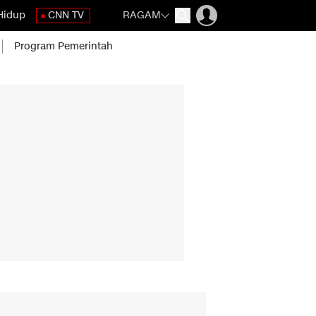
Hidup
CNN TV
RAGAM
Program Pemerintah