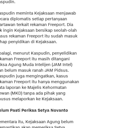
aspudin.
aspudin meminta Kejaksaan menjawab
ecara diplomatis setiap pertanyaan
artawan terkait rekaman Freeport. Dia
ak ingin Kejaksaan bersikap seolah-olah
asus rekaman Freeport itu sudah masuk
ahap penyidikan di Kejaksaan.
palagi, menurut Kaspudin, penyelidikan
ekaman Freeport itu masih ditangani
aksa Agung Muda Intelijen (JAM Intel)
an belum masuk ranah JAM Pidsus.
aspudin juga mengingatkan, kasus
ekaman Freeport itu hanya menggunakan
ata laporan ke Majelis Kehormatan
ewan (MKD) tanpa ada pihak yang
husus melaporkan ke Kejaksaan.
elum Pasti Periksa Setya Novanto
ementara itu, Kejaksaan Agung belum
emastikan akan memeriksa Setya