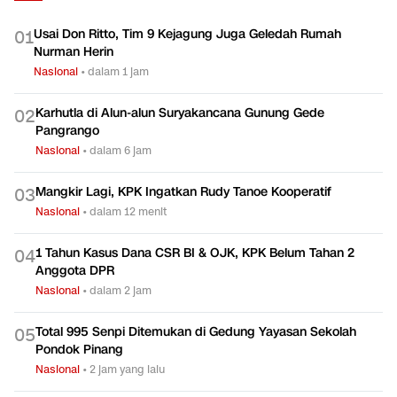
TERPOPULER
Usai Don Ritto, Tim 9 Kejagung Juga Geledah Rumah
0
1
Nurman Herin
Nasional
•
dalam 1 jam
Karhutla di Alun-alun Suryakancana Gunung Gede
0
2
Pangrango
Nasional
•
dalam 6 jam
Mangkir Lagi, KPK Ingatkan Rudy Tanoe Kooperatif
0
3
Nasional
•
dalam 12 menit
1 Tahun Kasus Dana CSR BI & OJK, KPK Belum Tahan 2
0
4
Anggota DPR
Nasional
•
dalam 2 jam