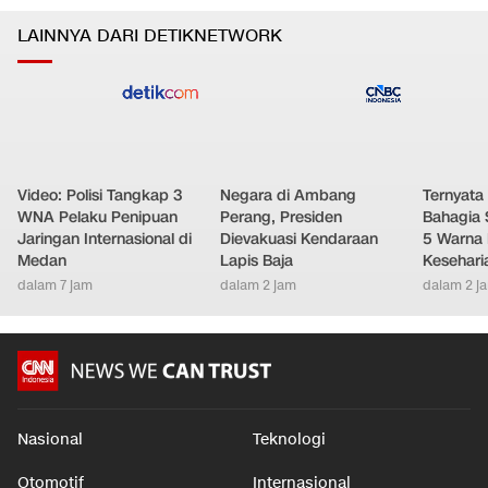
Total 995 Senpi Ditemukan di Gedung Yayasan Sekolah
0
5
Pondok Pinang
Nasional
•
2 jam yang lalu
LAINNYA DARI DETIKNETWORK
Video: Polisi Tangkap 3
Negara di Ambang
Ternyata
WNA Pelaku Penipuan
Perang, Presiden
Bahagia 
Jaringan Internasional di
Dievakuasi Kendaraan
5 Warna 
Medan
Lapis Baja
Kesehari
dalam 7 jam
dalam 2 jam
dalam 2 j