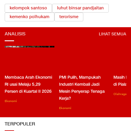
TOPIK TERKAIT
kelompok santoso
luhut binsar pandjaitan
kemenko polhukam
terorisme
ANALISIS
LIHAT SEMUA
Membaca Arah Ekonomi
PMI Pulih, Mampukah
Masih Be
RI usai Melaju 5,29
Industri Kembali Jadi
di Piala
Persen di Kuartal II 2026
Mesin Penyerap Tenaga
Olahraga
Kerja?
Ekonomi
Ekonomi