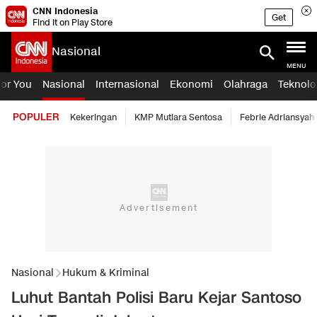
CNN Indonesia
Get
Find it on Play Store
Nasional
MENU
For You
Nasional
Internasional
Ekonomi
Olahraga
Teknolo
POPULER
Kekeringan
KMP Mutiara Sentosa
Febrie Adriansyah
Nasional
Hukum & Kriminal
Luhut Bantah Polisi Baru Kejar Santoso