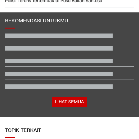
Polisi: Teroris Tertembak di Poso Bukan Santoso
REKOMENDASI UNTUKMU
Trump Ultimatum Iran Buat Nego: Kesempatan Terakhir
Sebelum Dipenggal
Video Mesum 'Yang Wis Yang' Banyuwangi, Pemeran Pria Jadi
Tersangka
Daftar Juara Piala Presiden usai Persebaya Bungkam Persib
Respons Kubu Sarwendah Soal Viral Chat WA ke Ruben
tentang Obat HIV
Satu Pemain Thailand Tewas Disambar Petir, 8 Orang Luka-
luka
Total 995 Senpi Ditemukan di Gedung Yayasan Sekolah Pondok
Pinang
LIHAT SEMUA