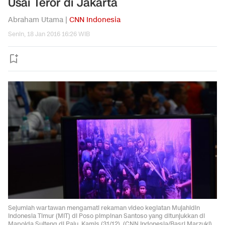
Usai Teror di Jakarta
Abraham Utama |
CNN Indonesia
Senin, 18 Jan 2016 16:26 WIB
Sejumlah wartawan mengamati rekaman video kegiatan Mujahidin
Indonesia Timur (MIT) di Poso pimpinan Santoso yang ditunjukkan di
Mapolda Sulteng di Palu, Kamis (31/12). (CNN Indonesia/Basri Marzuki).