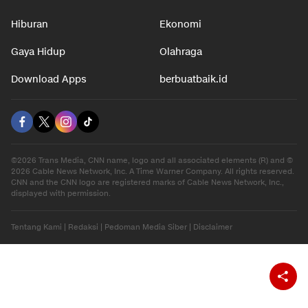
Nasional
Teknologi
Otomotif
Internasional
Hiburan
Ekonomi
Gaya Hidup
Olahraga
Download Apps
berbuatbaik.id
©2026 Trans Media, CNN name, logo and all associated elements (R) and ©
2026 Cable News Network, Inc. A Time Warner Company. All rights reserved.
CNN and the CNN logo are registered marks of Cable News Network, Inc.,
displayed with permission.
Tentang Kami
|
Redaksi
|
Pedoman Media Siber
|
Disclaimer