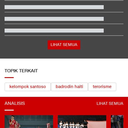
Sorotan
Alasan Timnas Indonesia Gonta Ganti Kiper di Piala AFF 2026
Reaksi Amorim usai AC Milan Kalah Telak dari Chelsea di GBK
Ganti Presiden, Kolombia Merapat ke Israel Usai 2 Tahun Putus
Hubungan
Video Mesum 'Yang Wis Yang' Banyuwangi, Pemeran Pria Jadi
Tersangka
LIHAT SEMUA
TOPIK TERKAIT
kelompok santoso
badrodin haiti
terorisme
ANALISIS
LIHAT SEMUA