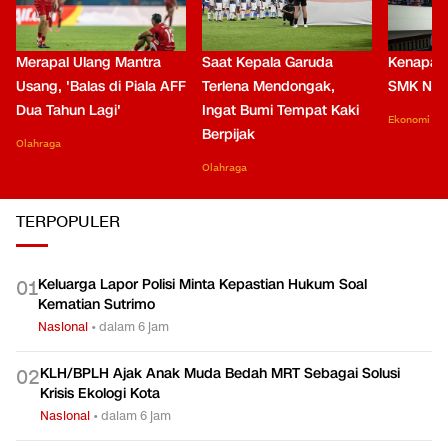
Merapal Ulang Mantra
Saat Kepala Garuda
Kenapa B
Usang, 'Balas di Piala AFF
Terlena Mendongak,
SMK Nga
Dua Tahun Lagi'
Ingat Bumi Tempat Kaki
Ekonomi
Berpijak
Olahraga
Olahraga
TERPOPULER
Keluarga Lapor Polisi Minta Kepastian Hukum Soal
0
1
Kematian Sutrimo
Nasional
•
dalam 6 jam
KLH/BPLH Ajak Anak Muda Bedah MRT Sebagai Solusi
0
2
Krisis Ekologi Kota