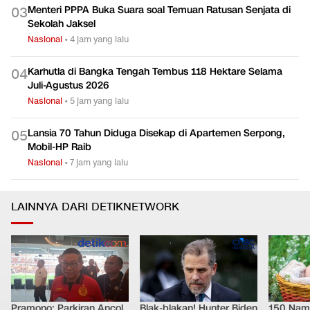
Nasional
•
dalam 6 jam
Menteri PPPA Buka Suara soal Temuan Ratusan Senjata di
0
3
Sekolah Jaksel
Nasional
•
4 jam yang lalu
Karhutla di Bangka Tengah Tembus 118 Hektare Selama
0
4
Juli-Agustus 2026
Nasional
•
5 jam yang lalu
Lansia 70 Tahun Diduga Disekap di Apartemen Serpong,
0
5
Mobil-HP Raib
Nasional
•
7 jam yang lalu
LAINNYA DARI DETIKNETWORK