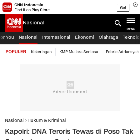
CNN Indonesia
Get
Find it on Play Store
Nasional
MENU
For You
Nasional
Internasional
Ekonomi
Olahraga
Teknolo
POPULER
Kekeringan
KMP Mutiara Sentosa
Febrie Adriansyah
Nasional
Hukum & Kriminal
Kapolri: DNA Teroris Tewas di Poso Tak