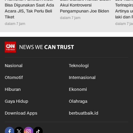
Pramono: Parkiran Ancol
Blak-blakan! Hunter Biden
150 Nam
Bisa Digunakan Saat Ada
Akui Kontroversi
Terinspi
Acara JIS, Tak Perlu Beli
Pengampunan Joe Biden
Artinya 
Tiket
laki dan
dalam 7 jam
dalam 7 jam
dalam 7 j
Nasional
Teknologi
Otomotif
Internasional
Hiburan
Ekonomi
Gaya Hidup
Olahraga
Download Apps
berbuatbaik.id