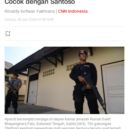
Cocok dengan Santoso
Rinaldy Sofwan Fakhrana |
CNN Indonesia
Selasa, 19 Jan 2016 07:36 WIB
Aparat bersenjata berjaga di depan kamar jenazah Rumah Sakit
Bhayangkara Palu, Sulawesi Tengah, Sabtu (16/1). Tim gabungan
TNI/Polri kembali menembak mati seorang terduga teroris saat terjadi