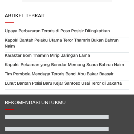
ARTIKEL TERKAIT
Upaya Perbururan Teroris di Poso Pesisir Ditingkatkan
Kapolri Bantah Pelaku Utama Teror Thamrin Bukan Bahrun
Naim
Karakter Bom Thamrin Mirip Jaringan Lama
Kapolri: Rekaman yang Beredar Memang Suara Bahrun Naim
Tim Pembela Menduga Teroris Benci Abu Bakar Baasyir
Luhut Bantah Polisi Baru Kejar Santoso Usai Teror di Jakarta
REKOMENDASI UNTUKMU
Hashim Djojohadikusumo Kukuhkan 20 Ormas Baru Kawal
Program Pemerintah
Beda Nasib Kashmir yang Dikelola India vs Pakistan Jadi