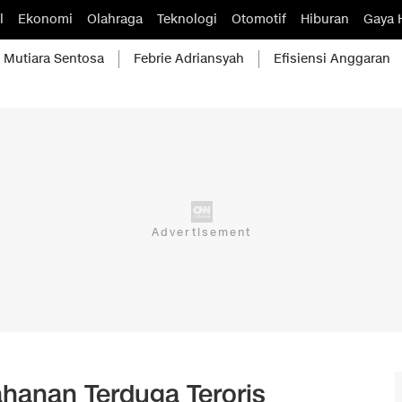
l
Ekonomi
Olahraga
Teknologi
Otomotif
Hiburan
Gaya 
Mutiara Sentosa
Febrie Adriansyah
Efisiensi Anggaran
ahanan Terduga Teroris