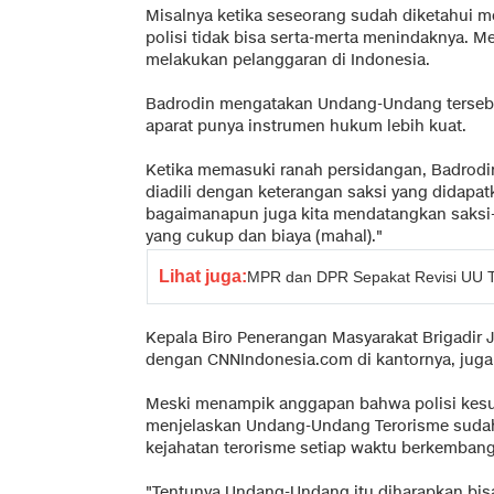
Misalnya ketika seseorang sudah diketahui mel
polisi tidak bisa serta-merta menindaknya. M
melakukan pelanggaran di Indonesia.
Badrodin mengatakan Undang-Undang tersebut
aparat punya instrumen hukum lebih kuat.
Ketika memasuki ranah persidangan, Badrodi
diadili dengan keterangan saksi yang didapat
bagaimanapun juga kita mendatangkan saksi-
yang cukup dan biaya (mahal)."
Lihat juga:
MPR dan DPR Sepakat Revisi UU T
Kepala Biro Penerangan Masyarakat Brigadir J
dengan CNNIndonesia.com di kantornya, juga
Meski menampik anggapan bahwa polisi kesu
menjelaskan Undang-Undang Terorisme sudah t
kejahatan terorisme setiap waktu berkembang
"Tentunya Undang-Undang itu diharapkan bis