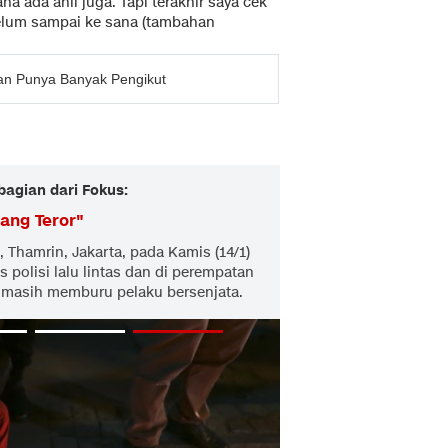
a ada ahli juga. Tapi terakhir saya cek
belum sampai ke sana (tambahan
 dan Punya Banyak Pengikut
bagian dari Fokus:
ang Teror
"
, Thamrin, Jakarta, pada Kamis (14/1)
 polisi lalu lintas dan di perempatan
i masih memburu pelaku bersenjata.