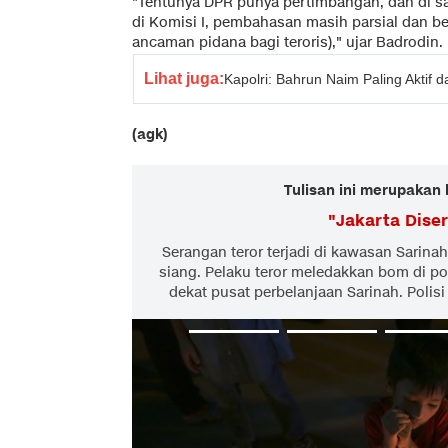
"Tentunya DPR punya pertimbangan, dan di san
di Komisi I, pembahasan masih parsial dan 
ancaman pidana bagi teroris)," ujar Badrodin.
Lihat juga:
Kapolri: Bahrun Naim Paling Aktif
(agk)
Tulisan ini merupakan 
"
Jakarta Diser
Serangan teror terjadi di kawasan Sarinah
siang. Pelaku teror meledakkan bom di pos
dekat pusat perbelanjaan Sarinah. Polis