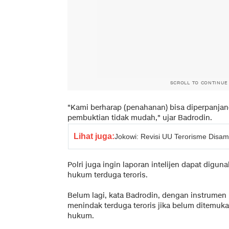
SCROLL TO CONTINUE
"Kami berharap (penahanan) bisa diperpanjan
pembuktian tidak mudah," ujar Badrodin.
Lihat juga:
Jokowi: Revisi UU Terorisme Dis
Polri juga ingin laporan intelijen dapat digu
hukum terduga teroris.
Belum lagi, kata Badrodin, dengan instrumen h
menindak terduga teroris jika belum ditemuk
hukum.