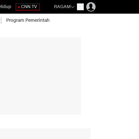
Hidup
CNN TV
RAGAM
Program Pemerintah