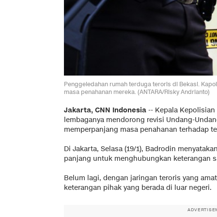
Penggeledahan rumah terduga teroris di Bekasi. Kapo
masa penahanan mereka. (ANTARA/Risky Andrianto)
Jakarta, CNN Indonesia
-- Kepala Kepolisian
lembaganya mendorong revisi Undang-Undang
memperpanjang masa penahanan terhadap ter
Di Jakarta, Selasa (19/1), Badrodin menyata
panjang untuk menghubungkan keterangan sat
Belum lagi, dengan jaringan teroris yang ama
keterangan pihak yang berada di luar negeri.
ADVERTISE