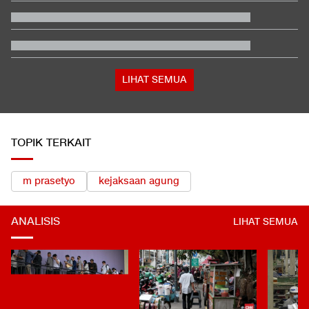
Narkoba ke RI
Persebaya Juara Piala Presiden 2026 usai Tekuk Persib via Adu
Penalti
Pemilik soal Ratusan Airsoft Gun di Sekolah Jaksel: Buat Ekskul
Nembak
Jadwal Siaran Langsung Singapura vs Indonesia di Piala AFF
2026
LIHAT SEMUA
TOPIK TERKAIT
m prasetyo
kejaksaan agung
ANALISIS
LIHAT SEMUA