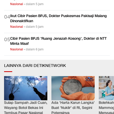
Nasional
•
dalam 5 jam
10 Nakes yang Cibir Pasien BPJS Masuk Radar KKI: Dokter
0
3
Gigi-Perawat
Nasional
•
dalam 5 jam
Ikut Cibir Pasien BPJS, Dokter Puskesmas Pakisaji Malang
0
4
Dinonaktifkan
Nasional
•
dalam 5 jam
Cibir Pasien BPJS 'Ruang Jenazah Kosong', Dokter di NTT
0
5
Minta Maaf
Nasional
•
dalam 6 jam
LAINNYA DARI DETIKNETWORK