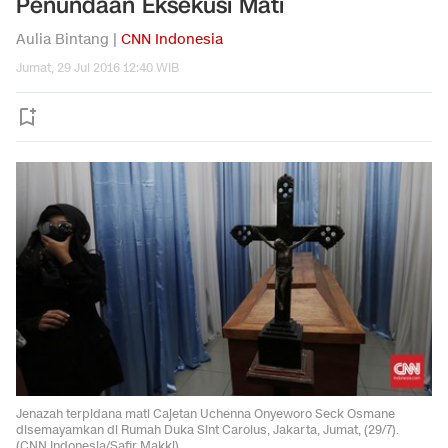
Penundaan Eksekusi Mati
Aulia Bintang |
CNN Indonesia
Jumat, 29 Jul 2016 12:40 WIB
Jenazah terpidana mati Cajetan Uchenna Onyeworo Seck Osmane
disemayamkan di Rumah Duka Sint Carolus, Jakarta, Jumat, (29/7).
(CNN Indonesia/Safir Makki)