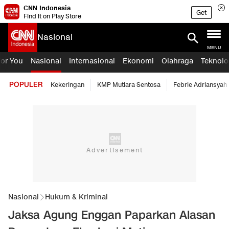
CNN Indonesia
Get
Find it on Play Store
Nasional
MENU
For You
Nasional
Internasional
Ekonomi
Olahraga
Teknolo
POPULER
Kekeringan
KMP Mutiara Sentosa
Febrie Adriansyah
Nasional
Hukum & Kriminal
Jaksa Agung Enggan Paparkan Alasan