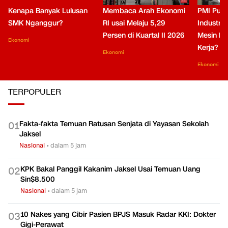
Kenapa Banyak Lulusan
Membaca Arah Ekonomi
PMI Puli
SMK Nganggur?
RI usai Melaju 5,29
Industri 
Persen di Kuartal II 2026
Mesin Pe
Ekonomi
Kerja?
Ekonomi
Ekonomi
TERPOPULER
Fakta-fakta Temuan Ratusan Senjata di Yayasan Sekolah
0
1
Jaksel
Nasional
•
dalam 5 jam
KPK Bakal Panggil Kakanim Jaksel Usai Temuan Uang
0
2
Sin$8.500