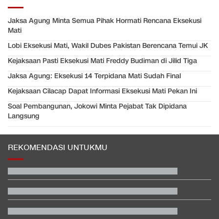
Jaksa Agung Minta Semua Pihak Hormati Rencana Eksekusi
Mati
Lobi Eksekusi Mati, Wakil Dubes Pakistan Berencana Temui JK
Kejaksaan Pasti Eksekusi Mati Freddy Budiman di Jilid Tiga
Jaksa Agung: Eksekusi 14 Terpidana Mati Sudah Final
Kejaksaan Cilacap Dapat Informasi Eksekusi Mati Pekan Ini
Soal Pembangunan, Jokowi Minta Pejabat Tak Dipidana
Langsung
REKOMENDASI UNTUKMU
Trump Beber AS Siapkan Serangan ke Iran Melebihi Skala PD II
Video Mesum 'Yang Wis Yang' Banyuwangi, Pemeran Pria Jadi
Tersangka
Polisi Malaysia Kenali Petugas yang Loloskan Pilot Bawa