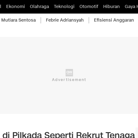
l
Ekonomi
Olahraga
Teknologi
Otomotif
Hiburan
Gaya 
Mutiara Sentosa
Febrie Adriansyah
Efisiensi Anggaran
di Pilkada Seperti Rekrut Tenaga