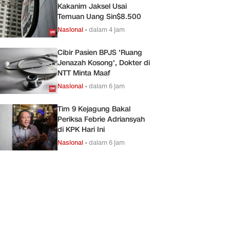
Kakanim Jaksel Usai
Temuan Uang Sin$8.500
Nasional
•
dalam 4 jam
Cibir Pasien BPJS 'Ruang
Jenazah Kosong', Dokter di
NTT Minta Maaf
Nasional
•
dalam 6 jam
Tim 9 Kejagung Bakal
Periksa Febrie Adriansyah
di KPK Hari Ini
Nasional
•
dalam 6 jam