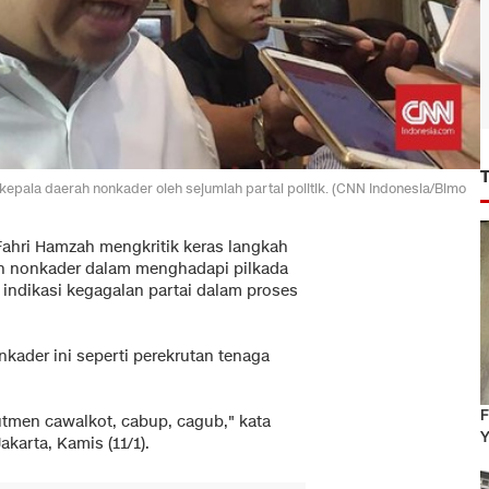
epala daerah nonkader oleh sejumlah partai politik. (CNN Indonesia/Bimo
Fahri Hamzah mengkritik keras langkah
ah nonkader dalam menghadapi pilkada
h indikasi kegagalan partai dalam proses
ader ini seperti perekrutan tenaga
F
rutmen cawalkot, cabup, cagub," kata
Y
Jakarta, Kamis (11/1).