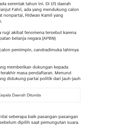
ada serentak tahun ini. Di 171 daerah
lanjut Fahri, ada yang mendukung calon
at nonpartai, Ridwan Kamil yang
.
ga rugi akibat fenomena tersebut karena
dapatan belanja negara (APBN)
ah calon pemimpin, candradimuka lahirnya
k yang memberikan dukungan kepada
 terakhir masa pendaftaran. Menurut
g didukung partai politik dari jauh-jauh
Kepala Daerah Ditunda
nilai seberapa baik pasangan-pasangan
 sebelum dipilih saat pemungutan suara.