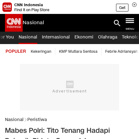
CNN Indonesia
Get
Find it on Play Store
Nasional
MENU
For You
Nasional
Internasional
Ekonomi
Olahraga
Teknolo
POPULER
Kekeringan
KMP Mutiara Sentosa
Febrie Adriansyah
Nasional
Peristiwa
Mabes Polri: Tito Tenang Hadapi