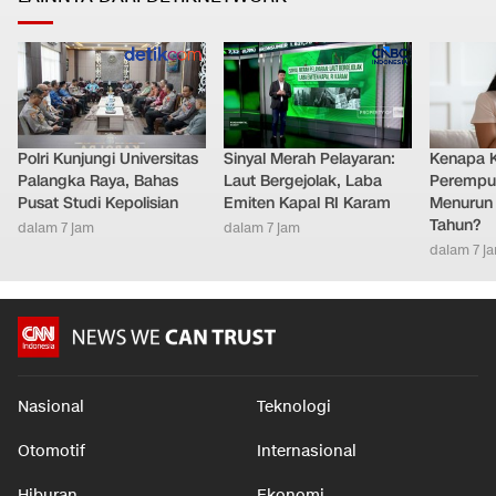
Polri Kunjungi Universitas
Sinyal Merah Pelayaran:
Kenapa 
Palangka Raya, Bahas
Laut Bergejolak, Laba
Perempu
Pusat Studi Kepolisian
Emiten Kapal RI Karam
Menurun 
Tahun?
dalam 7 jam
dalam 7 jam
dalam 7 j
Nasional
Teknologi
Otomotif
Internasional
Hiburan
Ekonomi