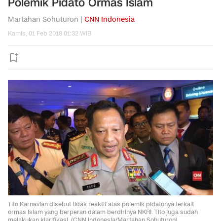
Polemik Pidato Ormas Islam
Martahan Sohuturon |
CNN Indonesia
Kamis, 01 Feb 2018 01:32 WIB
Tito Karnavian disebut tidak reaktif atas polemik pidatonya terkait
ormas Islam yang berperan dalam berdirinya NKRI. Tito juga sudah
melakukan klarifikasi. (CNN Indonesia/Martahan Sohuturon).