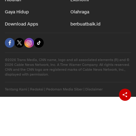
Gaya Hidup
Olahraga
Download Apps
berbuatbaik.id
©2026 Trans Media, CNN name, logo and all associated elements (R) and ©
2026 Cable News Network, Inc. A Time Warner Company. All rights reserved.
CNN and the CNN logo are registered marks of Cable News Network, Inc.,
displayed with permission.
Tentang Kami
|
Redaksi
|
Pedoman Media Siber
|
Disclaimer