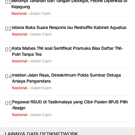
Berompi Tahanan dan Tangan Diborgol, Febrie Diperiksa di
0
1
Kejagung
Nasional
•
dalam 3 jam
Istana Buka Suara Respons Isu Reshuffle Kabinet Agustus
0
2
Nasional
•
dalam 5 jam
Kata Mabes TNI soal Sertifikat Pramuka Bisa Daftar TNI-
0
3
Polri Tanpa Tes
Nasional
•
dalam 3 jam
Insiden Jalan Raya, Direskrimum Polda Sumbar Diduga
0
4
Aniaya Pengendara
Nasional
•
dalam 6 jam
Pegawai RSUD di Tasikmalaya yang Cibir Pasien BPJS Pilih
0
5
Resign
Nasional
•
dalam 5 jam
LAINNYA DARI DETIKNETWORK