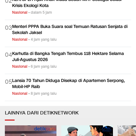
0
2
Krisis Ekologi Kota
Nasional
•
dalam 5 jam
Menteri PPPA Buka Suara soal Temuan Ratusan Senjata di
0
3
Sekolah Jaksel
Nasional
•
4 jam yang lalu
Karhutla di Bangka Tengah Tembus 118 Hektare Selama
0
4
Juli-Agustus 2026
Nasional
•
6 jam yang lalu
Lansia 70 Tahun Diduga Disekap di Apartemen Serpong,
0
5
Mobil-HP Raib
Nasional
•
8 jam yang lalu
LAINNYA DARI DETIKNETWORK