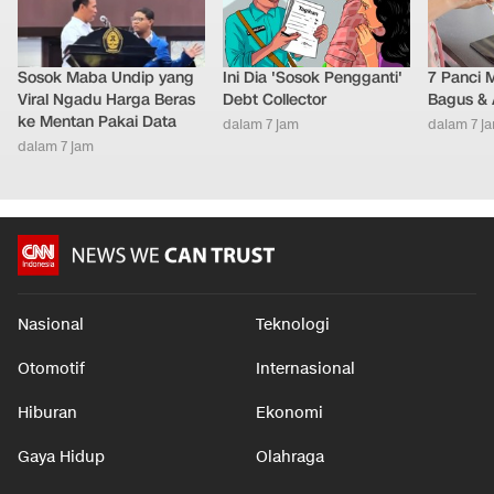
Sosok Maba Undip yang
Ini Dia 'Sosok Pengganti'
7 Panci 
Viral Ngadu Harga Beras
Debt Collector
Bagus & 
ke Mentan Pakai Data
dalam 7 jam
dalam 7 j
dalam 7 jam
Nasional
Teknologi
Otomotif
Internasional
Hiburan
Ekonomi
Gaya Hidup
Olahraga