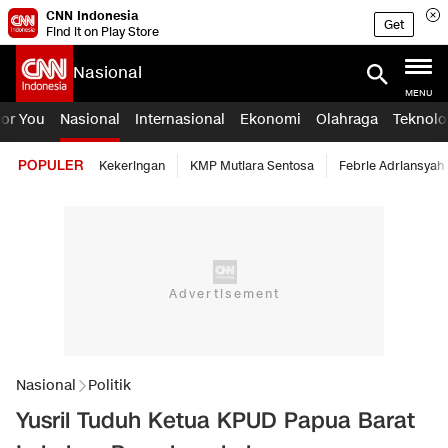
CNN Indonesia
Get
Find it on Play Store
Nasional
MENU
For You
Nasional
Internasional
Ekonomi
Olahraga
Teknolo
POPULER
Kekeringan
KMP Mutiara Sentosa
Febrie Adriansyah
Nasional
Politik
Yusril Tuduh Ketua KPUD Papua Barat