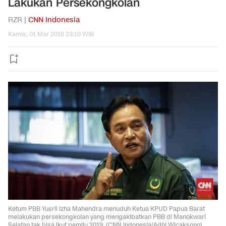
Lakukan Persekongkolan
RZR |
CNN Indonesia
Kamis, 01 Mar 2018 23:10 WIB
Ketum PBB Yusril Izha Mahendra menuduh Ketua KPUD Papua Barat
melakukan persekongkolan yang mengakibatkan PBB di Manokwari
Selatan tak bisa ikut pemilu 2019. (CNN Indonesia/Adhi Wicaksono)