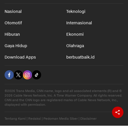
Nasional
Teknologi
Otomotif
Internasional
Hiburan
Ekonomi
Gaya Hidup
Olahraga
Download Apps
berbuatbaik.id
©2026 Trans Media, CNN name, logo and all associated elements (R) and ©
2026 Cable News Network, Inc. A Time Warner Company. All rights reserved.
CNN and the CNN logo are registered marks of Cable News Network, Inc.,
displayed with permission.
Tentang Kami
|
Redaksi
|
Pedoman Media Siber
|
Disclaimer