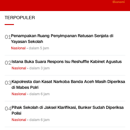
Ekonomi
TERPOPULER
Penampakan Ruang Penyimpanan Ratusan Senjata di
0
1
Yayasan Sekolah
Nasional
•
dalam 5 jam
Istana Buka Suara Respons Isu Reshuffle Kabinet Agustus
0
2
Nasional
•
dalam 3 jam
Kapolresta dan Kasat Narkoba Banda Aceh Masih Diperiksa
0
3
di Mabes Polri
Nasional
•
dalam 6 jam
Pihak Sekolah di Jaksel Klarifikasi, Bunker Sudah Diperiksa
0
4
Polisi
Nasional
•
dalam 6 jam