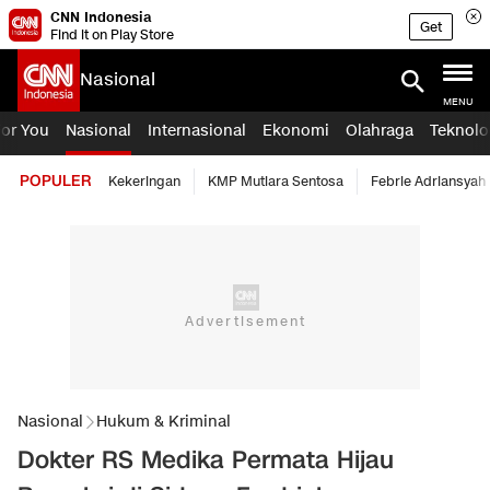
CNN Indonesia
Get
Find it on Play Store
Nasional
MENU
For You
Nasional
Internasional
Ekonomi
Olahraga
Teknolo
POPULER
Kekeringan
KMP Mutiara Sentosa
Febrie Adriansyah
Nasional
Hukum & Kriminal
Dokter RS Medika Permata Hijau