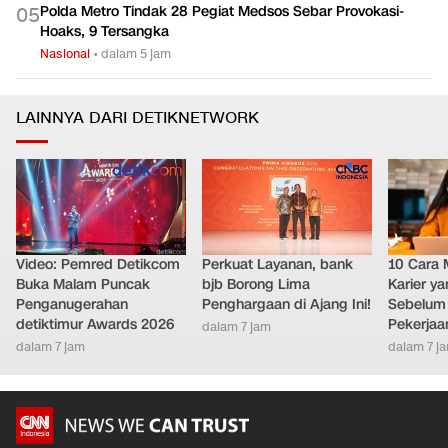
Polda Metro Tindak 28 Pegiat Medsos Sebar Provokasi-
0
5
Hoaks, 9 Tersangka
Nasional
•
dalam 5 jam
LAINNYA DARI DETIKNETWORK
Video: Pemred Detikcom
Perkuat Layanan, bank
10 Cara 
Buka Malam Puncak
bjb Borong Lima
Karier y
Penganugerahan
Penghargaan di Ajang Ini!
Sebelum 
detiktimur Awards 2026
Pekerjaa
dalam 7 jam
dalam 7 jam
dalam 7 j