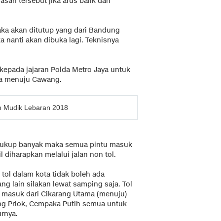
san tersebut jika arus balik dari
aka akan ditutup yang dari Bandung
 nanti akan dibuka lagi. Teknisnya
kepada jajaran Polda Metro Jaya untuk
ma menuju Cawang.
am Mudik Lebaran 2018
 cukup banyak maka semua pintu masuk
 diharapkan melalui jalan non tol.
 tol dalam kota tidak boleh ada
ng lain silakan lewat samping saja. Tol
 masuk dari Cikarang Utama (menuju)
ng Priok, Cempaka Putih semua untuk
urnya.