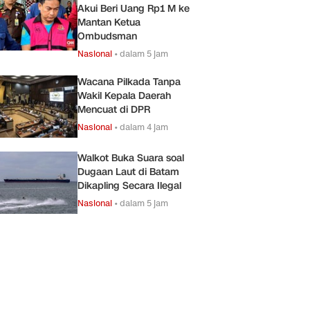
Akui Beri Uang Rp1 M ke
Mantan Ketua
Ombudsman
Nasional
•
dalam 5 jam
Wacana Pilkada Tanpa
Wakil Kepala Daerah
Mencuat di DPR
Nasional
•
dalam 4 jam
Walkot Buka Suara soal
Dugaan Laut di Batam
Dikapling Secara Ilegal
Nasional
•
dalam 5 jam