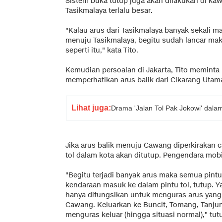
Sistem buka tutup juga akan dilakukan di kawa
Tasikmalaya terlalu besar.
"Kalau arus dari Tasikmalaya banyak sekali m
menuju Tasikmalaya, begitu sudah lancar maka
seperti itu," kata Tito.
Kemudian persoalan di Jakarta, Tito meminta 
memperhatikan arus balik dari Cikarang Uta
Lihat juga:
Drama 'Jalan Tol Pak Jokowi' dal
Jika arus balik menuju Cawang diperkirakan
tol dalam kota akan ditutup. Pengendara mobil
"Begitu terjadi banyak arus maka semua pintu
kendaraan masuk ke dalam pintu tol, tutup. Ya
hanya difungsikan untuk menguras arus yang
Cawang. Keluarkan ke Buncit, Tomang, Tanju
menguras keluar (hingga situasi normal)," tut