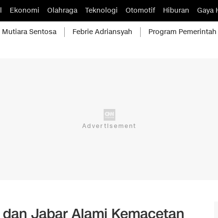
l
Ekonomi
Olahraga
Teknologi
Otomotif
Hiburan
Gaya 
Mutiara Sentosa
Febrie Adriansyah
Program Pemerintah
ta dan Jabar Alami Kemacetan