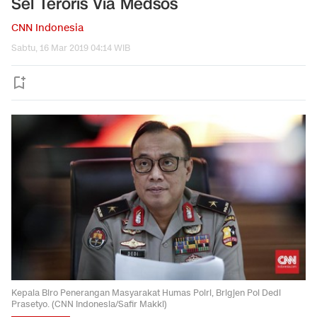
Sel Teroris Via Medsos
CNN Indonesia
Sabtu, 16 Mar 2019 04:14 WIB
Kepala Biro Penerangan Masyarakat Humas Polri, Brigjen Pol Dedi
Prasetyo. (CNN Indonesia/Safir Makki)