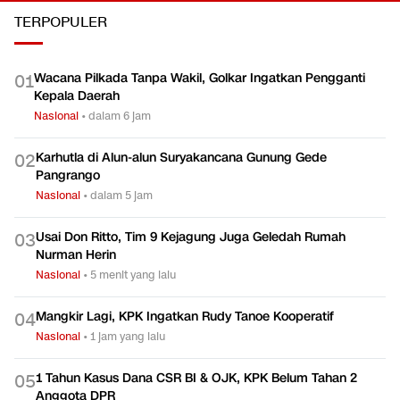
TERPOPULER
Wacana Pilkada Tanpa Wakil, Golkar Ingatkan Pengganti
0
1
Kepala Daerah
Nasional
•
dalam 6 jam
Karhutla di Alun-alun Suryakancana Gunung Gede
0
2
Pangrango
Nasional
•
dalam 5 jam
Usai Don Ritto, Tim 9 Kejagung Juga Geledah Rumah
0
3
Nurman Herin
Nasional
•
5 menit yang lalu
Mangkir Lagi, KPK Ingatkan Rudy Tanoe Kooperatif
0
4
Nasional
•
1 jam yang lalu
1 Tahun Kasus Dana CSR BI & OJK, KPK Belum Tahan 2
0
5
Anggota DPR