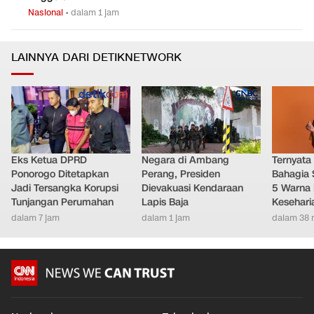
Nasional
•
dalam 1 jam
LAINNYA DARI DETIKNETWORK
Eks Ketua DPRD
Negara di Ambang
Ternyata
Ponorogo Ditetapkan
Perang, Presiden
Bahagia 
Jadi Tersangka Korupsi
Dievakuasi Kendaraan
5 Warna 
Tunjangan Perumahan
Lapis Baja
Kesehari
dalam 7 jam
dalam 1 jam
dalam 38 