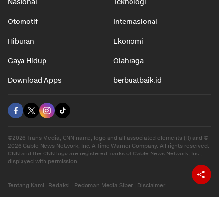
Nasional
Teknologi
Otomotif
Internasional
Hiburan
Ekonomi
Gaya Hidup
Olahraga
Download Apps
berbuatbaik.id
©2026 Trans Media, CNN name, logo and all associated elements (R) and ©
2026 Cable News Network, Inc. A Time Warner Company. All rights reserved.
CNN and the CNN logo are registered marks of Cable News Network, Inc.,
displayed with permission.
Tentang Kami
|
Redaksi
|
Pedoman Media Siber
|
Disclaimer