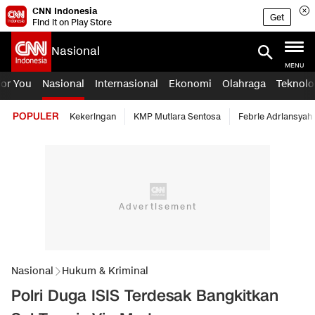
CNN Indonesia
Get
Find it on Play Store
Nasional
MENU
For You
Nasional
Internasional
Ekonomi
Olahraga
Teknolo
POPULER
Kekeringan
KMP Mutiara Sentosa
Febrie Adriansyah
Nasional
Hukum & Kriminal
Polri Duga ISIS Terdesak Bangkitkan