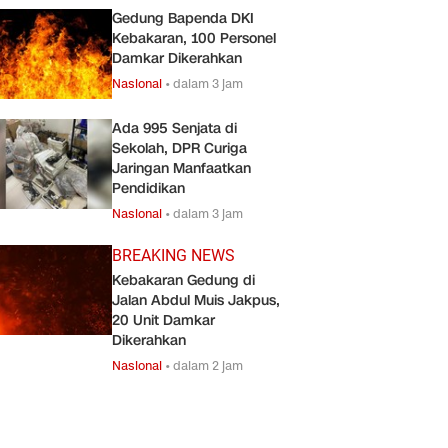
Gedung Bapenda DKI
Kebakaran, 100 Personel
Damkar Dikerahkan
Nasional
•
dalam 3 jam
Ada 995 Senjata di
Sekolah, DPR Curiga
Jaringan Manfaatkan
Pendidikan
Nasional
•
dalam 3 jam
BREAKING NEWS
Kebakaran Gedung di
Jalan Abdul Muis Jakpus,
20 Unit Damkar
Dikerahkan
Nasional
•
dalam 2 jam