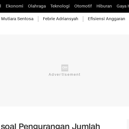
l
Ekonomi
Olahraga
Teknologi
Otomotif
Hiburan
Gaya 
Mutiara Sentosa
Febrie Adriansyah
Efisiensi Anggaran
 soal Pengurangan Jumlah