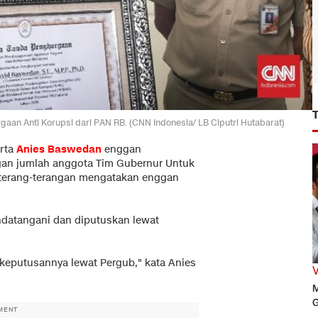
an Anti Korupsi dari PAN RB. (CNN Indonesia/ LB Ciputri Hutabarat)
arta
Anies Baswedan
enggan
gan jumlah anggota Tim Gubernur Untuk
a terang-terangan mengatakan enggan
datangani dan diputuskan lewat
n keputusannya lewat Pergub," kata Anies
M
G
MENT