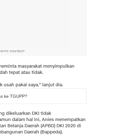
 WITH CONTENT
 meminta masyarakat menyimpulkan
ah tepat atau tidak.
usah pakai saya," lanjut dia.
ras ke TGUPP?
ng dikeluarkan DKI tidak
mun dalam hal ini, Anies menempatkan
n Belanja Daerah (APBD) DKI 2020 di
bangunan Daerah (Bappeda).