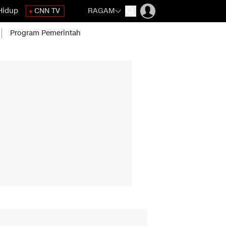
Hidup
CNN TV
RAGAM
Program Pemerintah