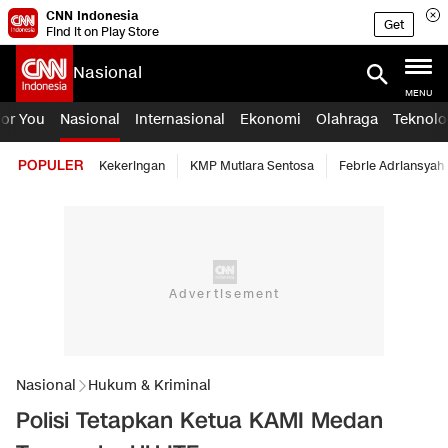
CNN Indonesia
Get
Find it on Play Store
Nasional
MENU
For You
Nasional
Internasional
Ekonomi
Olahraga
Teknolo
POPULER
Kekeringan
KMP Mutiara Sentosa
Febrie Adriansyah
Nasional
Hukum & Kriminal
Polisi Tetapkan Ketua KAMI Medan