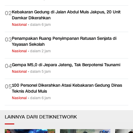
Kebakaran Gedung di Jalan Abdul Muis Jakpus, 20 Unit
0
2
Damkar Dikerahkan
Nasional
•
dalam 6 jam
Penampakan Ruang Penyimpanan Ratusan Senjata di
0
3
Yayasan Sekolah
Nasional
•
dalam 2 jam
Gempa M5,0 di Jepara Jateng, Tak Berpotensi Tsunami
0
4
Nasional
•
dalam 5 jam
100 Personel Dikerahkan Atasi Kebakaran Gedung Dinas
0
5
Teknis Abdul Muis
Nasional
•
dalam 6 jam
LAINNYA DARI DETIKNETWORK