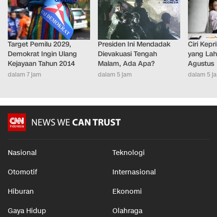
Target Pemilu 2029,
Presiden Ini Mendadak
Ciri Kep
Demokrat Ingin Ulang
Dievakuasi Tengah
yang Lahi
Kejayaan Tahun 2014
Malam, Ada Apa?
Agustus
dalam 7 jam
dalam 5 jam
dalam 5 j
Nasional
Teknologi
Otomotif
Internasional
Hiburan
Ekonomi
Gaya Hidup
Olahraga