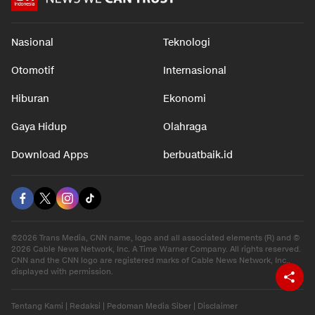
Nasional
Teknologi
Otomotif
Internasional
Hiburan
Ekonomi
Gaya Hidup
Olahraga
Download Apps
berbuatbaik.id
©2026 Trans Media, CNN name, logo and all associated elements (R) and ©
2026 Cable News Network, Inc. A Time Warner Company. All rights reserved.
CNN and the CNN logo are registered marks of Cable News Network, Inc.,
displayed with permission.
Tentang Kami
|
Redaksi
|
Pedoman Media Siber
|
Disclaimer