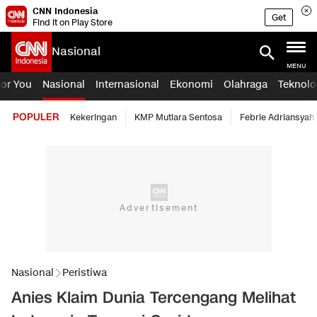
CNN Indonesia
Get
Find it on Play Store
Nasional
MENU
For You
Nasional
Internasional
Ekonomi
Olahraga
Teknolo
POPULER
Kekeringan
KMP Mutiara Sentosa
Febrie Adriansyah
Nasional
Peristiwa
Anies Klaim Dunia Tercengang Melihat