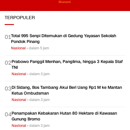
Ekonomi
TERPOPULER
Total 995 Senpi Ditemukan di Gedung Yayasan Sekolah
0
1
Pondok Pinang
Nasional
•
dalam 5 jam
Prabowo Panggil Menhan, Panglima, hingga 3 Kepala Staf
0
2
TNI
Nasional
•
dalam 3 jam
Di Sidang, Bos Tambang Akui Beri Uang Rp1 M ke Mantan
0
3
Ketua Ombudsman
Nasional
•
dalam 3 jam
Penampakan Kebakaran Hutan 80 Hektare di Kawasan
0
4
Gunung Bromo
Nasional
•
dalam 3 jam