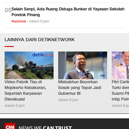
Selain Senpi, Ada Ruang Diduga Bunker di Yayasan Sekolah
0
5
Pondok Pinang
Nasional
•
dalam 6 jam
LAINNYA DARI DETIKNETWORK
Video Pabrik Tisu di
Misbakhun Bocorkan
Fitri Car
Mojokerto Kebakaran,
Sosok yang Tepat Jadi
Turki de
Sejumlah Karyawan
Gubernur BI
Suami Pil
Dievakuasi
Intip Pot
dalam 6 jam
dalam 6 jam
dalam 6 j