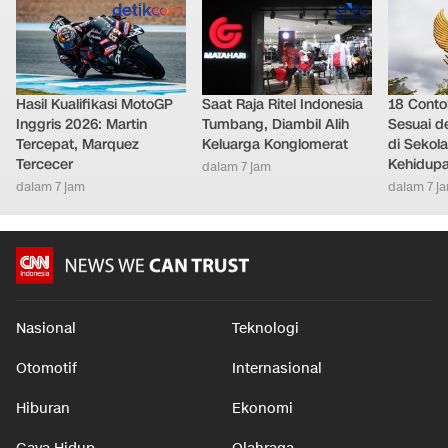
Hasil Kualifikasi MotoGP
Saat Raja Ritel Indonesia
18 Conto
Inggris 2026: Martin
Tumbang, Diambil Alih
Sesuai d
Tercepat, Marquez
Keluarga Konglomerat
di Sekola
Tercecer
Kehidupa
dalam 7 jam
dalam 7 jam
dalam 7 j
Nasional
Teknologi
Otomotif
Internasional
Hiburan
Ekonomi