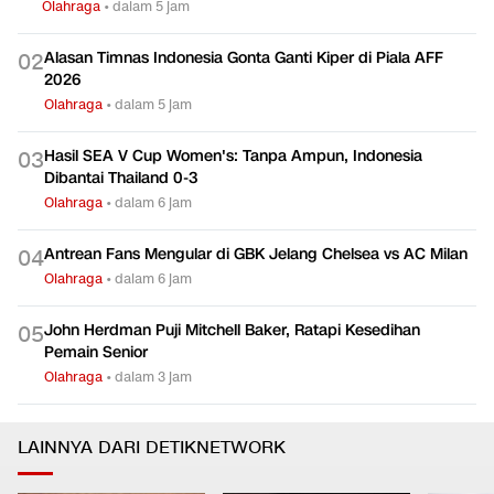
Olahraga
•
dalam 5 jam
Alasan Timnas Indonesia Gonta Ganti Kiper di Piala AFF
0
2
2026
Olahraga
•
dalam 5 jam
Hasil SEA V Cup Women's: Tanpa Ampun, Indonesia
0
3
Dibantai Thailand 0-3
Olahraga
•
dalam 6 jam
Antrean Fans Mengular di GBK Jelang Chelsea vs AC Milan
0
4
Olahraga
•
dalam 6 jam
John Herdman Puji Mitchell Baker, Ratapi Kesedihan
0
5
Pemain Senior
Olahraga
•
dalam 3 jam
LAINNYA DARI DETIKNETWORK