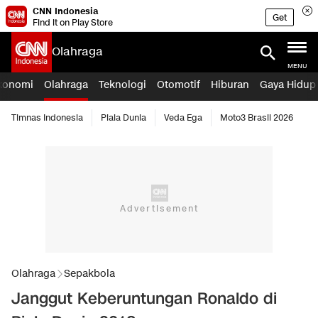
CNN Indonesia
Get
Find it on Play Store
Olahraga
MENU
konomi
Olahraga
Teknologi
Otomotif
Hiburan
Gaya Hidup
Timnas Indonesia
Piala Dunia
Veda Ega
Moto3 Brasil 2026
Olahraga
Sepakbola
Janggut Keberuntungan Ronaldo di