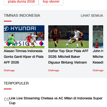
piala dunia 2018
top skorer
TIMNAS INDONESIA
LIHAT SEMUA
Alasan Timnas Indonesia
Daftar Top Skor Piala AFF
John Her
Gonta Ganti Kiper di Piala
2026: Mitchell Baker
Mitchell 
AFF 2026
Digusur Bintang Vietnam
Kesediha
Olahraga
Olahraga
Olahraga
TERPOPULER
Link Live Streaming Chelsea vs AC Milan di Indonesia Super
0
1
Cup