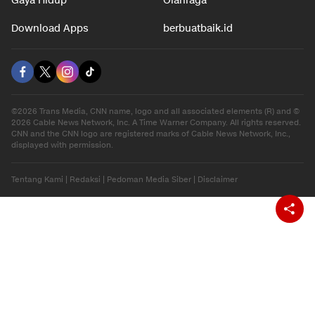
Gaya Hidup
Olahraga
Download Apps
berbuatbaik.id
©2026 Trans Media, CNN name, logo and all associated elements (R) and ©
2026 Cable News Network, Inc. A Time Warner Company. All rights reserved.
CNN and the CNN logo are registered marks of Cable News Network, Inc.,
displayed with permission.
Tentang Kami
|
Redaksi
|
Pedoman Media Siber
|
Disclaimer