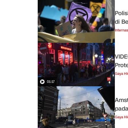
Poli
di B
Internas
VIDE
Prot
Gaya H
01:17
Amst
pada
Gaya H