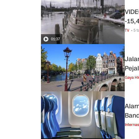
VIDE
-15,
TV
• 5 
01:37
Jala
Peja
Gaya H
Alar
Band
Internas