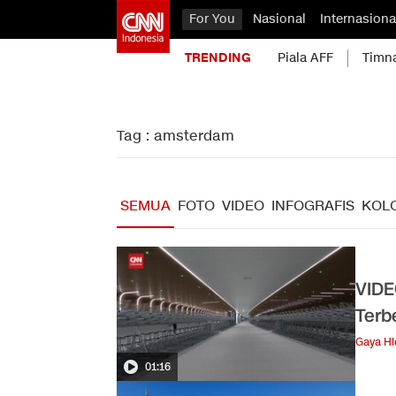
For You
Nasional
Internasiona
TRENDING
Piala AFF
Timn
Tag : amsterdam
SEMUA
FOTO
VIDEO
INFOGRAFIS
KOL
VIDE
Terb
Gaya H
01:16