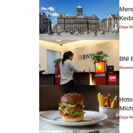
Meng
Keda
Gaya H
BNI 
Ekonom
Hote
Mich
Gaya H