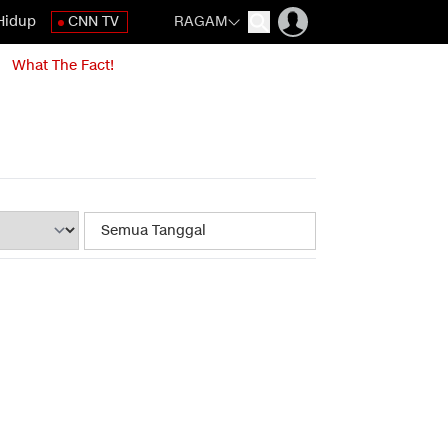
Hidup
CNN TV
RAGAM
What The Fact!