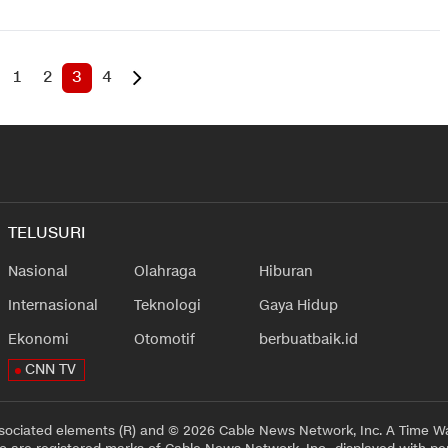
1
2
3
4
TELUSURI
Nasional
Olahraga
Hiburan
Internasional
Teknologi
Gaya Hidup
Ekonomi
Otomotif
berbuatbaik.id
CNN TV
sociated elements (R) and © 2026 Cable News Network, Inc. A Time Wa