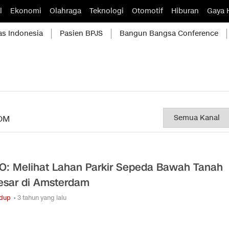
l
Ekonomi
Olahraga
Teknologi
Otomotif
Hiburan
Gaya 
as Indonesia
Pasien BPJS
Bangun Bangsa Conference
OM
O: Melihat Lahan Parkir Sepeda Bawah Tanah
esar di Amsterdam
idup
• 3 tahun yang lalu