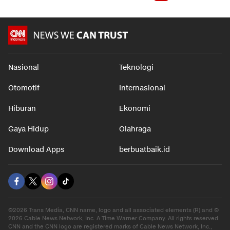
Nasional
Teknologi
Otomotif
Internasional
Hiburan
Ekonomi
Gaya Hidup
Olahraga
Download Apps
berbuatbaik.id
©2026 Trans Media, CNN name, logo and all associated elements (R) and ©
2026 Cable News Network, Inc. A Time Warner Company. All rights reserved.
CNN and the CNN logo are registered marks of Cable News Network, Inc.,