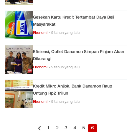
Gesekan Kartu Kredit Tertambat Daya Beli
Masyarakat
Ekonomi
• 9 tahun yang lalu
Efisiensi, Outlet Danamon Simpan Pinjam Akan
Dikurangi
Ekonomi
• 9 tahun yang lalu
Kredit Mikro Anjlok, Bank Danamon Raup
Untung Rp2 Triliun
Ekonomi
• 9 tahun yang lalu
1
2
3
4
5
6