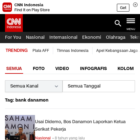
CNN Indonesia
Get
Find it on Play Store
MENU
For You
Nasional
Internasional
Ekonomi
Olahraga
Tekn
TRENDING
Piala AFF
Timnas Indonesia
Apel Kebangsaan Jaga 
SEMUA
FOTO
VIDEO
INFOGRAFIS
KOLOM
Tag: bank danamon
Usai Didemo, Bos Danamon Laporkan Ketua
Serikat Pekerja
Nasional
• 8 tahun yang lalu