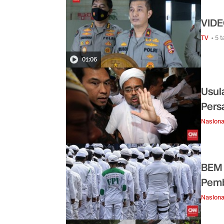
VIDE
TV
• 5 
01:06
Usul
Pers
Nasiona
BEM 
Pem
Nasiona