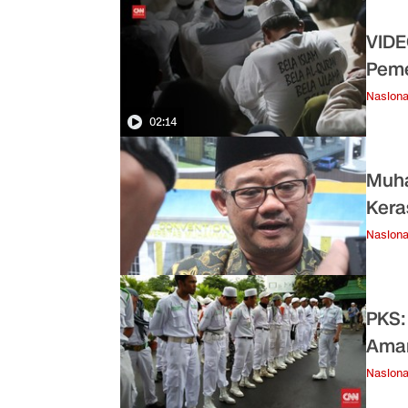
VIDE
Peme
Nasiona
02:14
Muha
Kera
Nasiona
PKS:
Aman
Nasiona