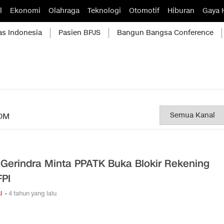
l
Ekonomi
Olahraga
Teknologi
Otomotif
Hiburan
Gaya 
as Indonesia
Pasien BPJS
Bangun Bangsa Conference
OM
e Gerindra Minta PPATK Buka Blokir Rekening
FPI
l
• 4 tahun yang lalu