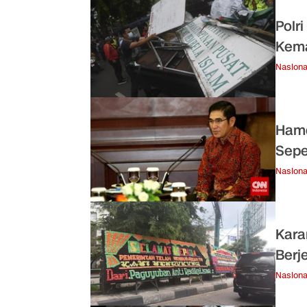
Polr
Kema
Nasiona
Hamd
Sepe
Nasiona
Kara
Berj
Nasiona