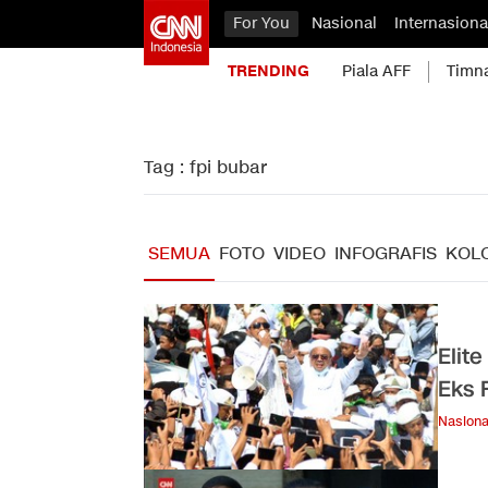
For You
Nasional
Internasiona
TRENDING
Piala AFF
Timn
Tag : fpi bubar
SEMUA
FOTO
VIDEO
INFOGRAFIS
KOL
Elit
Eks 
Nasiona