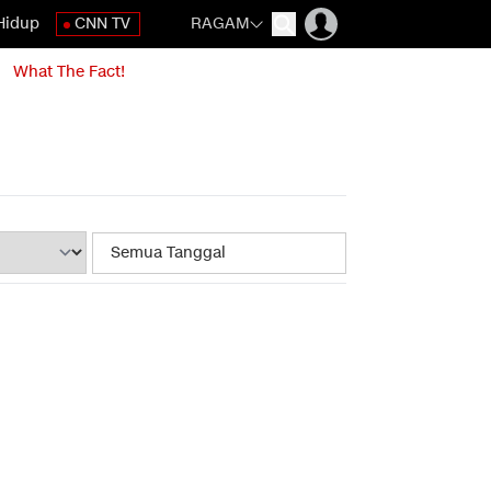
Hidup
CNN TV
RAGAM
What The Fact!