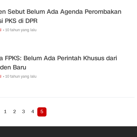
en Sebut Belum Ada Agenda Perombakan
si PKS di DPR
l
• 10 tahun yang lalu
a FPKS: Belum Ada Perintah Khusus dari
iden Baru
l
• 10 tahun yang lalu
1
2
3
4
5