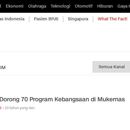
l
Ekonomi
Olahraga
Teknologi
Otomotif
Hiburan
Gaya 
as Indonesia
Pasien BPJS
Singapura
What The Fact!
OM
Dorong 70 Program Kebangsaan di Mukernas
l
• 10 tahun yang lalu