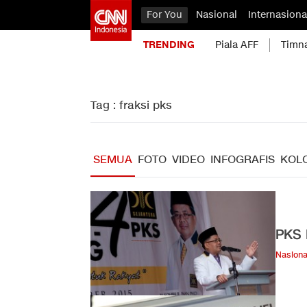
For You
Nasional
Internasiona
TRENDING
Piala AFF
Timn
Tag : fraksi pks
SEMUA
FOTO
VIDEO
INFOGRAFIS
KOL
PKS 
Nasiona