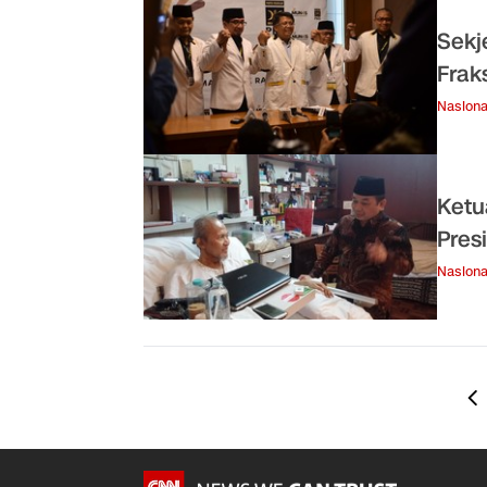
Sekj
Frak
Nasiona
Ketu
Pres
Nasiona