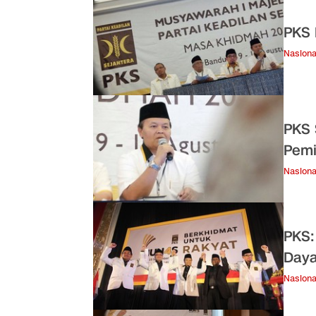
PKS 
Nasiona
PKS 
Pemi
Nasiona
PKS:
Daya
Nasiona