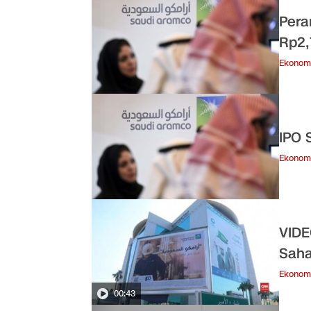
Pera
Rp2,
Ekonom
IPO 
Ekonom
VIDE
Sah
Ekonom
00:43