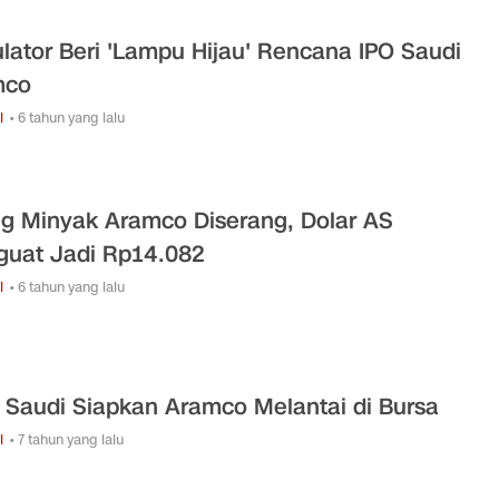
lator Beri 'Lampu Hijau' Rencana IPO Saudi
mco
i
• 6 tahun yang lalu
ng Minyak Aramco Diserang, Dolar AS
uat Jadi Rp14.082
i
• 6 tahun yang lalu
 Saudi Siapkan Aramco Melantai di Bursa
i
• 7 tahun yang lalu