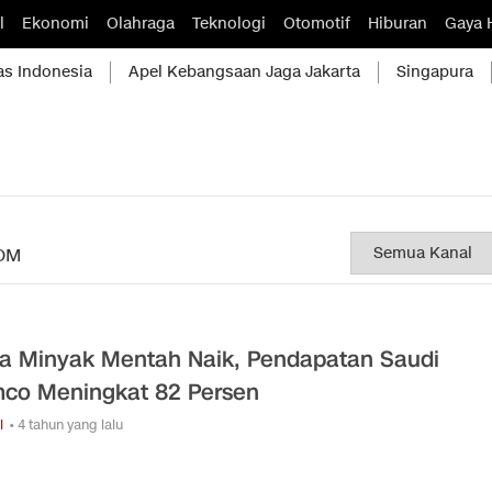
l
Ekonomi
Olahraga
Teknologi
Otomotif
Hiburan
Gaya 
as Indonesia
Apel Kebangsaan Jaga Jakarta
Singapura
OM
a Minyak Mentah Naik, Pendapatan Saudi
co Meningkat 82 Persen
i
• 4 tahun yang lalu