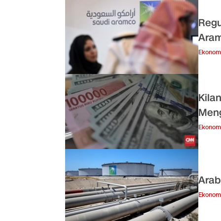
Regu
Ara
Ekonom
Kila
Meng
Ekonom
Arab
Ekonom