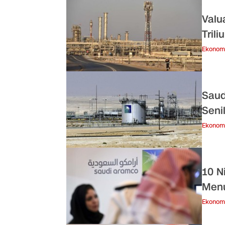
Valu
Trili
Ekonom
Saud
Seni
Ekonom
10 N
Menu
Ekonom