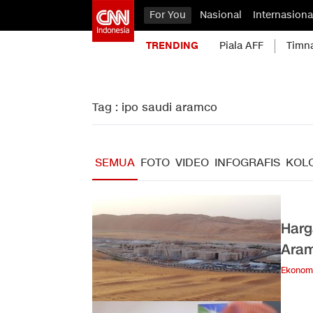
For You
Nasional
Internasiona
TRENDING
Piala AFF
Timn
Tag : ipo saudi aramco
SEMUA
FOTO
VIDEO
INFOGRAFIS
KOL
Harg
Aram
Ekonom