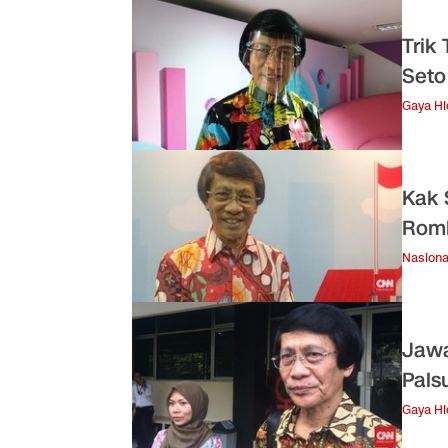
Trik
Seto
Gaya H
Kak 
Romb
Nasiona
Jawa
Pals
Gaya H