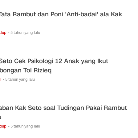
 Tata Rambut dan Poni 'Anti-badai' ala Kak
idup
• 5 tahun yang lalu
Seto Cek Psikologi 12 Anak yang Ikut
ongan Tol Rizieq
l
• 5 tahun yang lalu
ban Kak Seto soal Tudingan Pakai Rambut
u
idup
• 5 tahun yang lalu