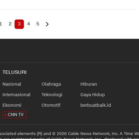
1
2
3
4
5
TELUSURI
Nasional
Olahraga
Hiburan
Internasional
Teknologi
Gaya Hidup
Ekonomi
Otomotif
berbuatbaik.id
CNN TV
sociated elements (R) and © 2026 Cable News Network, Inc. A Time Wa