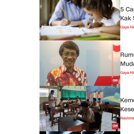
5 Ca
Kak 
Gaya H
Rumu
Muda
Gaya H
Keme
Kese
Nasiona