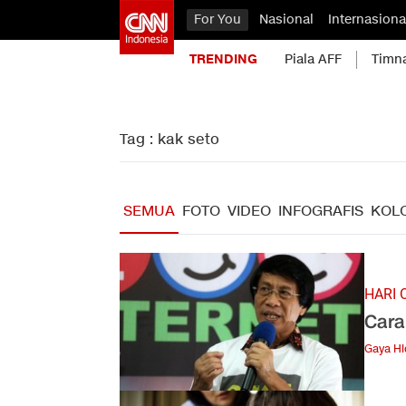
For You
Nasional
Internasiona
TRENDING
Piala AFF
Timn
Tag : kak seto
SEMUA
FOTO
VIDEO
INFOGRAFIS
KOL
HARI 
Cara
Gaya H