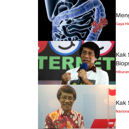
Meng
Gaya H
Kak 
Biop
Hiburan
Kak 
Nasiona