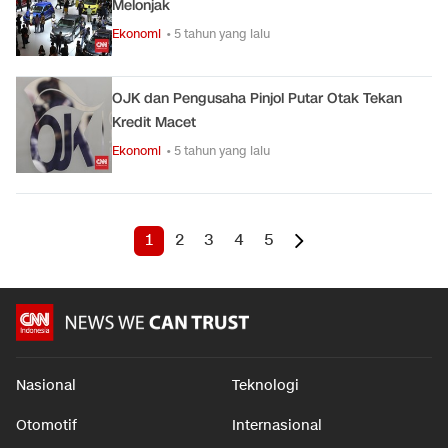
Melonjak
Ekonomi
• 5 tahun yang lalu
OJK dan Pengusaha Pinjol Putar Otak Tekan
Kredit Macet
Ekonomi
• 5 tahun yang lalu
1
2
3
4
5
Nasional
Teknologi
Otomotif
Internasional