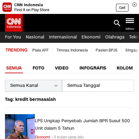
CNN Indonesia
Get
Find it on Play Store
MENU
For You
Nasional
Internasional
Ekonomi
Olahraga
Tekn
TRENDING
Piala AFF
Timnas Indonesia
Pasien BPJS
Singap
SEMUA
FOTO
VIDEO
INFOGRAFIS
KOLOM
Tag: kredit bermasalah
LPS Ungkap Penyebab Jumlah BPR Susut 500
Unit dalam 5 Tahun
Ekonomi
• 5 bulan yang lalu