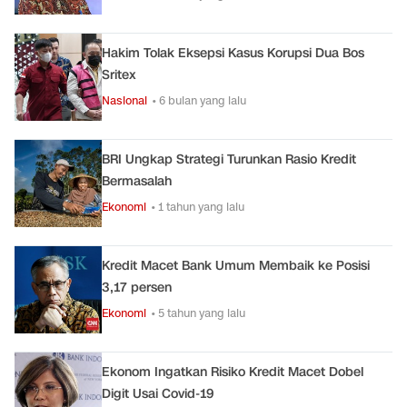
Hakim Tolak Eksepsi Kasus Korupsi Dua Bos
Sritex
Nasional
• 6 bulan yang lalu
BRI Ungkap Strategi Turunkan Rasio Kredit
Bermasalah
Ekonomi
• 1 tahun yang lalu
Kredit Macet Bank Umum Membaik ke Posisi
3,17 persen
Ekonomi
• 5 tahun yang lalu
Ekonom Ingatkan Risiko Kredit Macet Dobel
Digit Usai Covid-19