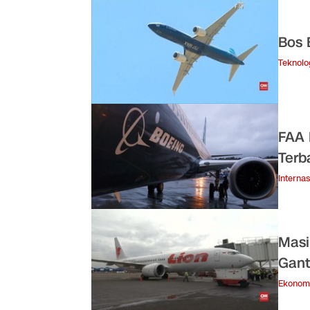
Bos 
Teknolo
FAA 
Terb
Internas
Masi
Gant
Ekonom