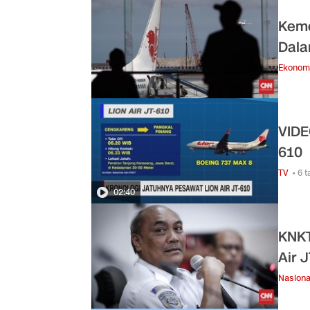
Keme
Dala
Ekonom
VIDE
610
TV
• 6 
02:40
KNKT
Air 
Nasiona