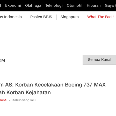
l
Ekonomi
Olahraga
Teknologi
Otomotif
Hiburan
Gaya 
as Indonesia
Pasien BPJS
Singapura
What The Fact!
OM
m AS: Korban Kecelakaan Boeing 737 MAX
ah Korban Kejahatan
ional
• 3 tahun yang lalu