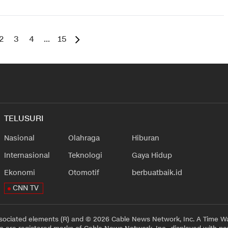
2
3
4
...
15
TELUSURI
Nasional
Olahraga
Hiburan
Internasional
Teknologi
Gaya Hidup
Ekonomi
Otomotif
berbuatbaik.id
CNN TV
sociated elements (R) and © 2026 Cable News Network, Inc. A Time Wa