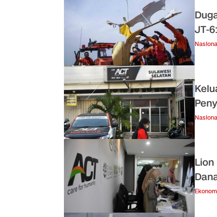
Duga
JT-6
Nasiona
Kelu
Pen
Nasiona
Lion
Dan
Ekonom