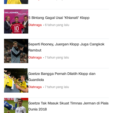
5 Bintang Gagal Usai 'Khianati' Klopp
Olahraga
• 6 tahun yang lalu
Seperti Rooney, Juergen Klopp Juga Cangkok
Rambut
Olahraga
• 7 tahun yang lalu
Goetze Bangga Pernah Dilatih Klopp dan
Guardiola
Olahraga
• 7 tahun yang lalu
Goetze Tak Masuk Skuat Timnas Jerman di Piala
Dunia 2018