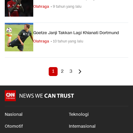
Olahraga
• 9 tahun yang lalu
Goetze Janji Takkan Lagi Khianati Dortmund
Olahraga
• 10 tahun yang lalu
1
2
3
Nasional
Teknologi
Otomotif
Internasional