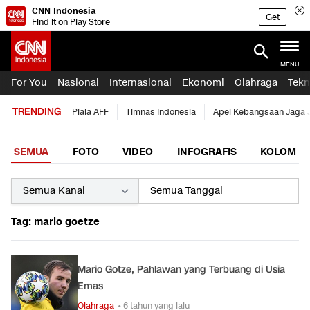
CNN Indonesia
Get
Find it on Play Store
MENU
For You
Nasional
Internasional
Ekonomi
Olahraga
Tekn
TRENDING
Piala AFF
Timnas Indonesia
Apel Kebangsaan Jaga 
SEMUA
FOTO
VIDEO
INFOGRAFIS
KOLOM
Tag: mario goetze
Mario Gotze, Pahlawan yang Terbuang di Usia
Emas
Olahraga
• 6 tahun yang lalu