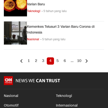
Varian Baru
Teknologi
• 5 tahun yang lalu
Kemenkes Telusuri 3 Varian Baru Corona di
Indonesia
Nasional
• 5 tahun yang lalu
1
2
3
4
5
6
...
10
Nasional
Teknologi
Otomotif
Internasional