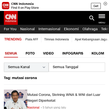
CNN Indonesia
Get
Find it on Play Store
MENU
For You
Nasional
Internasional
Ekonomi
Olahraga
Tekn
TRENDING
Piala AFF
Timnas Indonesia
Apel Kebangsaan Jaga 
SEMUA
FOTO
VIDEO
INFOGRAFIS
KOLOM
Tag: mutasi corona
Mutasi Corona, Skrining WNA & WNI dari Luar
Negeri Diperketat
Nasional
• 5 tahun yang lalu