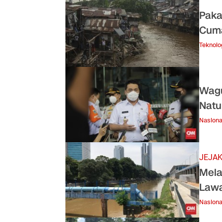
Pakar
Cum
Teknolo
Wagu
Natu
Nasiona
JEJAK
Mela
Lawa
Nasiona