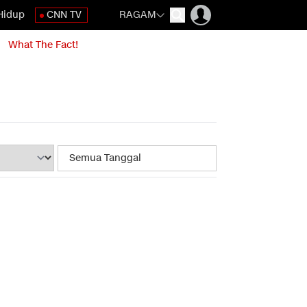
Hidup
CNN TV
RAGAM
What The Fact!