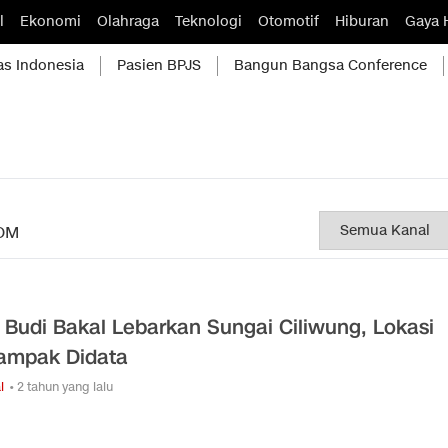
l
Ekonomi
Olahraga
Teknologi
Otomotif
Hiburan
Gaya 
as Indonesia
Pasien BPJS
Bangun Bangsa Conference
OM
 Budi Bakal Lebarkan Sungai Ciliwung, Lokasi
ampak Didata
l
• 2 tahun yang lalu