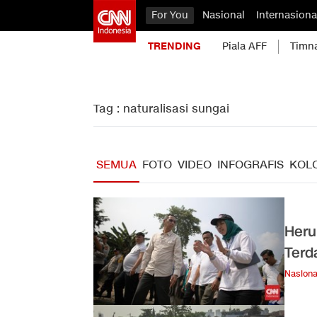
For You
Nasional
Internasiona
TRENDING
Piala AFF
Timn
Tag : naturalisasi sungai
SEMUA
FOTO
VIDEO
INFOGRAFIS
KOL
Heru
Terd
Nasiona