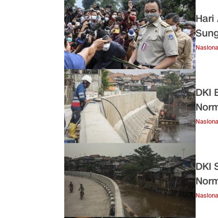
Hari
Sung
Nasiona
DKI 
Norm
Nasiona
DKI 
Norm
Nasiona