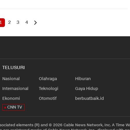
1
2
3
4
TELUSURI
Nasional
Olahraga
Hiburan
Internasional
Teknologi
Gaya Hidup
Ekonomi
Otomotif
berbuatbaik.id
CNN TV
sociated elements (R) and © 2026 Cable News Network, Inc. A Time Wa