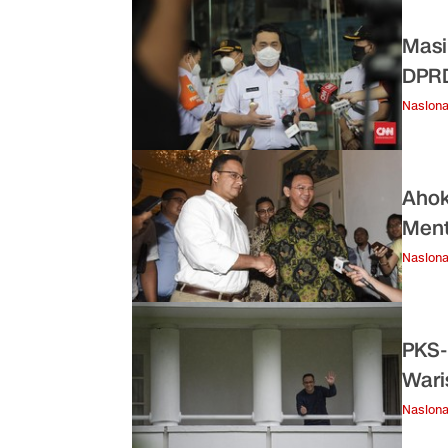
Masi
DPRD
Nasiona
Ahok
Ment
Nasiona
PKS-
Wari
Nasiona