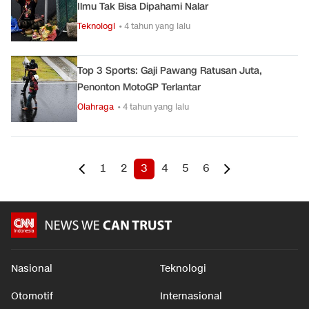
Ilmu Tak Bisa Dipahami Nalar
Teknologi
• 4 tahun yang lalu
Top 3 Sports: Gaji Pawang Ratusan Juta,
Penonton MotoGP Terlantar
Olahraga
• 4 tahun yang lalu
1
2
3
4
5
6
Nasional
Teknologi
Otomotif
Internasional