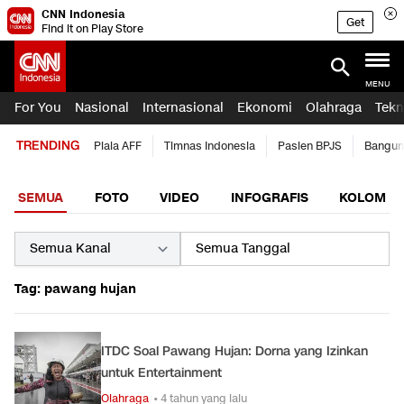
CNN Indonesia
Get
Find it on Play Store
MENU
For You
Nasional
Internasional
Ekonomi
Olahraga
Tekn
TRENDING
Piala AFF
Timnas Indonesia
Pasien BPJS
Bangun
SEMUA
FOTO
VIDEO
INFOGRAFIS
KOLOM
Tag: pawang hujan
ITDC Soal Pawang Hujan: Dorna yang Izinkan
untuk Entertainment
Olahraga
• 4 tahun yang lalu