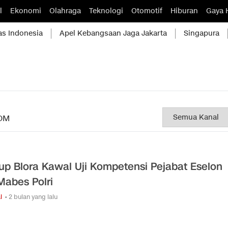
l
Ekonomi
Olahraga
Teknologi
Otomotif
Hiburan
Gaya 
as Indonesia
Apel Kebangsaan Jaga Jakarta
Singapura
OM
p Blora Kawal Uji Kompetensi Pejabat Eselon
 Mabes Polri
l
• 2 bulan yang lalu