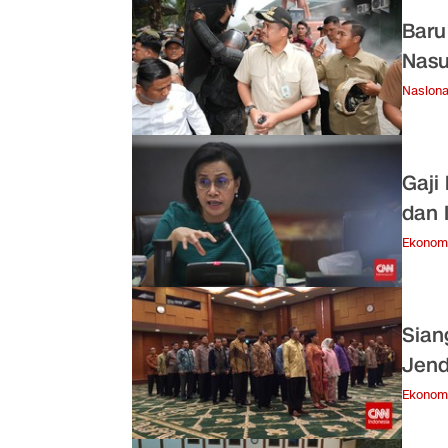
Baru
Nasu
Nasiona
Gaji
dan I
Ekonom
Sian
Jend
Ekonom