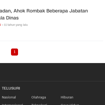
dan, Ahok Rombak Beberapa Jabatan
la Dinas
l
• 11 tahun yang lalu
1
TELUSURI
Nasional
Olahraga
Hiburan