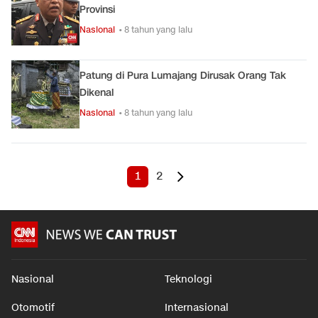
Provinsi
Nasional
• 8 tahun yang lalu
Patung di Pura Lumajang Dirusak Orang Tak
Dikenal
Nasional
• 8 tahun yang lalu
1
2
Nasional
Teknologi
Otomotif
Internasional