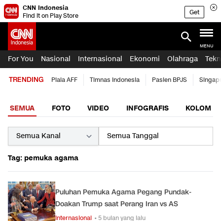
CNN Indonesia
Get
Find it on Play Store
MENU
For You
Nasional
Internasional
Ekonomi
Olahraga
Tekn
TRENDING
Piala AFF
Timnas Indonesia
Pasien BPJS
Singap
SEMUA
FOTO
VIDEO
INFOGRAFIS
KOLOM
Tag: pemuka agama
Puluhan Pemuka Agama Pegang Pundak-
Doakan Trump saat Perang Iran vs AS
Internasional
• 5 bulan yang lalu