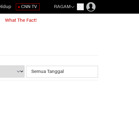
Hidup
CNN TV
RAGAM
What The Fact!