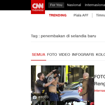
For You
Nasional
Internasiona
TRENDING
Piala AFF
Timn
Tag : penembakan di selandia baru
SEMUA
FOTO
VIDEO
INFOGRAFIS
KOL
FOTO
Reng
Internas
6 FOTO