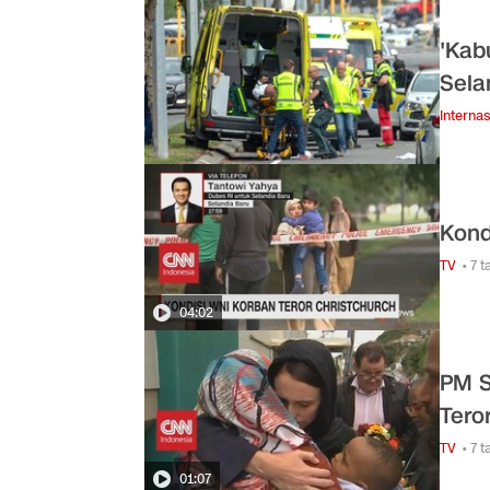
'Kab
Sela
Internas
Kond
TV
• 7 
04:02
PM S
Teror
TV
• 7 
01:07