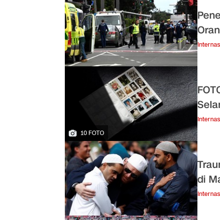
Pene
Oran
Internas
FOTO
Sela
Internas
10 FOTO
Trau
di M
Internas