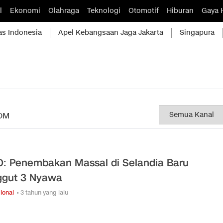
l
Ekonomi
Olahraga
Teknologi
Otomotif
Hiburan
Gaya 
as Indonesia
Apel Kebangsaan Jaga Jakarta
Singapura
OM
: Penembakan Massal di Selandia Baru
gut 3 Nyawa
ional
• 3 tahun yang lalu