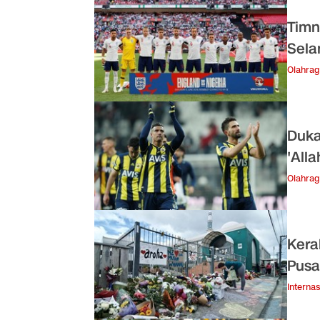
Timn
Sela
Olahra
Duka
'All
Olahra
Kera
Pusa
Internas