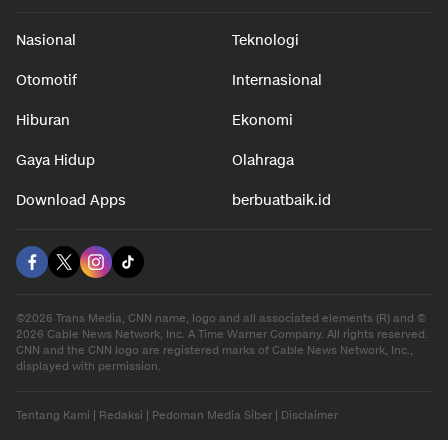
Nasional
Teknologi
Otomotif
Internasional
Hiburan
Ekonomi
Gaya Hidup
Olahraga
Download Apps
berbuatbaik.id
©2026 Trans Media, CNN name, logo and all associated elements (R) and ©
2026 Cable News Network, Inc. A Time Warner Company. All rights reserved.
CNN and the CNN logo are registered marks of Cable News Network, Inc.,
displayed with permission.
Tentang Kami
|
Redaksi
|
Pedoman Media Siber
|
Disclaimer