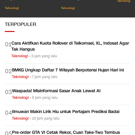
Negeri
Lembang
Teknologi
Teknologi
Teknologi
TERPOPULER
Cara Aktifkan Kuota Rollover di Telkomsel, XL, Indosat Agar
0
1
Tak Hangus
Teknologi
•
3 jam yang lalu
BMKG Ungkap Daftar 7 Wilayah Berpotensi Hujan Hari Ini
0
2
Teknologi
•
7 jam yang lalu
Waspada! Misinformasi Sasar Anak Lewat AI
0
3
Teknologi
•
6 jam yang lalu
Ilmuwan Makin Lirik Hiu untuk Pertajam Prediksi Badai
0
4
Teknologi
•
10 jam yang lalu