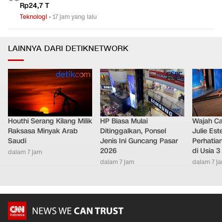
Pre-order GTA VI Cetak Rekor, Cuan Take-Two Tembus
0
5
Rp24,7 T
Teknologi
•
17 jam yang lalu
LAINNYA DARI DETIKNETWORK
Houthi Serang Kilang Milik
HP Biasa Mulai
Wajah Ca
Raksasa Minyak Arab
Ditinggalkan, Ponsel
Julie Este
Saudi
Jenis Ini Guncang Pasar
Perhatian
2026
di Usia 3
dalam 7 jam
dalam 7 jam
dalam 7 j