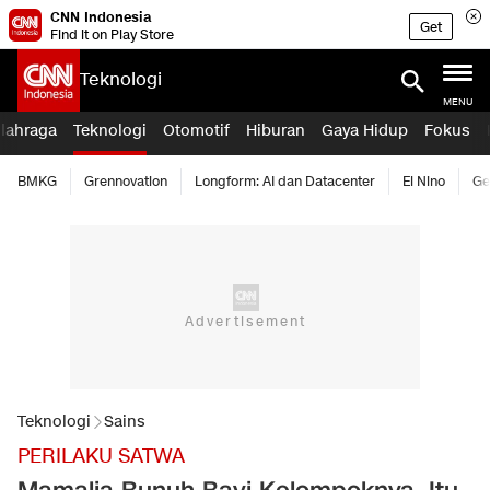
CNN Indonesia
Get
Find it on Play Store
Teknologi
MENU
lahraga
Teknologi
Otomotif
Hiburan
Gaya Hidup
Fokus
BMKG
Grennovation
Longform: AI dan Datacenter
El Nino
Ge
Teknologi
Sains
PERILAKU SATWA