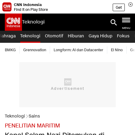
CNN Indonesia
Get
Find it on Play Store
Teknologi
MENU
lahraga
Teknologi
Otomotif
Hiburan
Gaya Hidup
Fokus
BMKG
Grennovation
Longform: AI dan Datacenter
El Nino
Ge
Teknologi
Sains
PENELITIAN MARITIM