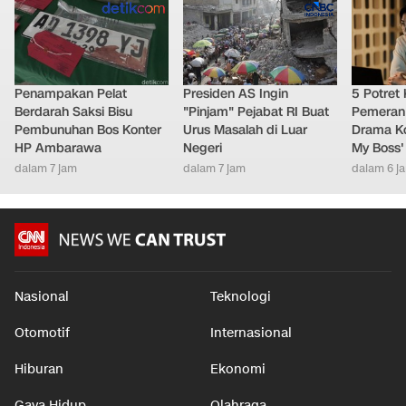
Penampakan Pelat
Presiden AS Ingin
5 Potret
Berdarah Saksi Bisu
"Pinjam" Pejabat RI Buat
Pemeran
Pembunuhan Bos Konter
Urus Masalah di Luar
Drama Ko
HP Ambarawa
Negeri
My Boss'
dalam 7 jam
dalam 7 jam
dalam 6 j
Nasional
Teknologi
Otomotif
Internasional
Hiburan
Ekonomi
Gaya Hidup
Olahraga