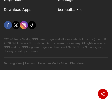
Download Apps
berbuatbaik.id
©2026 Trans Media, CNN name, logo and all associated elements (R) and ©
2026 Cable News Network, Inc. A Time Warner Company. All rights reserved.
CNN and the CNN logo are registered marks of Cable News Network, Inc.,
displayed with permission.
Tentang Kami
|
Redaksi
|
Pedoman Media Siber
|
Disclaimer