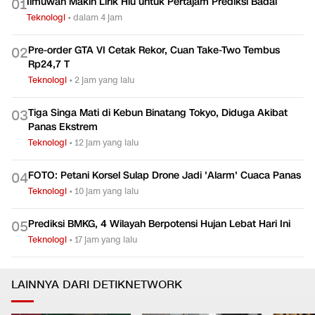
Ilmuwan Makin Lirik Hiu untuk Pertajam Prediksi Badai
0
1
Teknologi
•
dalam 4 jam
Pre-order GTA VI Cetak Rekor, Cuan Take-Two Tembus
0
2
Rp24,7 T
Teknologi
•
2 jam yang lalu
Tiga Singa Mati di Kebun Binatang Tokyo, Diduga Akibat
0
3
Panas Ekstrem
Teknologi
•
12 jam yang lalu
FOTO: Petani Korsel Sulap Drone Jadi 'Alarm' Cuaca Panas
0
4
Teknologi
•
10 jam yang lalu
Prediksi BMKG, 4 Wilayah Berpotensi Hujan Lebat Hari Ini
0
5
Teknologi
•
17 jam yang lalu
LAINNYA DARI DETIKNETWORK