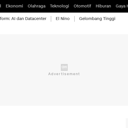
l
Ekonomi
Olahraga
Teknologi
Otomotif
Hiburan
Gaya 
form: AI dan Datacenter
El Nino
Gelombang Tinggi