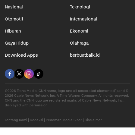
Nasional
Teknologi
Otomotif
Internasional
Hiburan
Ekonomi
Gaya Hidup
Olahraga
Download Apps
berbuatbaik.id
©2026 Trans Media, CNN name, logo and all associated elements (R) and ©
2026 Cable News Network, Inc. A Time Warner Company. All rights reserved.
CNN and the CNN logo are registered marks of Cable News Network, Inc.,
displayed with permission.
Tentang Kami
|
Redaksi
|
Pedoman Media Siber
|
Disclaimer