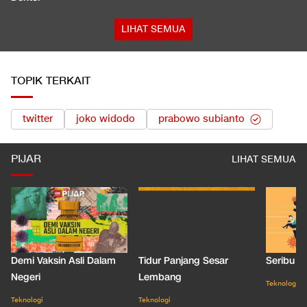
LIHAT SEMUA
TOPIK TERKAIT
twitter
joko widodo
prabowo subianto
PIJAR
LIHAT SEMUA
Demi Vaksin Asli Dalam
Tidur Panjang Sesar
Seribu J
Negeri
Lembang
Teknologi
Teknologi
Teknologi