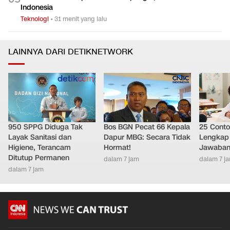
Indonesia
Teknologi
•
31 menit yang lalu
LAINNYA DARI DETIKNETWORK
950 SPPG Diduga Tak
Bos BGN Pecat 66 Kepala
25 Conto
Layak Sanitasi dan
Dapur MBG: Secara Tidak
Lengkap 
Higiene, Terancam
Hormat!
Jawaban
Ditutup Permanen
dalam 7 jam
dalam 7 j
dalam 7 jam