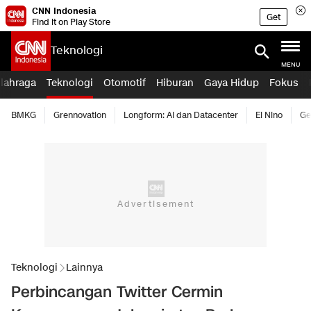
CNN Indonesia
Get
Find it on Play Store
Teknologi
MENU
lahraga
Teknologi
Otomotif
Hiburan
Gaya Hidup
Fokus
BMKG
Grennovation
Longform: AI dan Datacenter
El Nino
Ge
Teknologi
Lainnya
Perbincangan Twitter Cermin