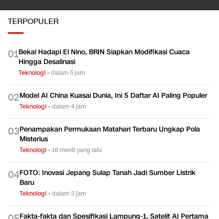
TERPOPULER
Bekal Hadapi El Nino, BRIN Siapkan Modifikasi Cuaca
0
1
Hingga Desalinasi
Teknologi
•
dalam 5 jam
Model AI China Kuasai Dunia, Ini 5 Daftar AI Paling Populer
0
2
Teknologi
•
dalam 4 jam
Penampakan Permukaan Matahari Terbaru Ungkap Pola
0
3
Misterius
Teknologi
•
16 menit yang lalu
FOTO: Inovasi Jepang Sulap Tanah Jadi Sumber Listrik
0
4
Baru
Teknologi
•
dalam 3 jam
Fakta-fakta dan Spesifikasi Lampung-1, Satelit AI Pertama
0
5