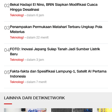
Bekal Hadapi El Nino, BRIN Siapkan Modifikasi Cuaca
0
2
Hingga Desalinasi
Teknologi
•
dalam 6 jam
Penampakan Permukaan Matahari Terbaru Ungkap Pola
0
3
Misterius
Teknologi
•
dalam 22 menit
FOTO: Inovasi Jepang Sulap Tanah Jadi Sumber Listrik
0
4
Baru
Teknologi
•
dalam 3 jam
Fakta-fakta dan Spesifikasi Lampung-1, Satelit AI Pertama
0
5
Indonesia
Teknologi
•
dalam 7 menit
LAINNYA DARI DETIKNETWORK