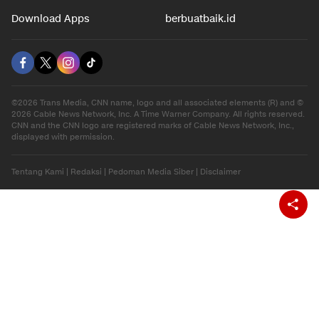
Download Apps
berbuatbaik.id
©2026 Trans Media, CNN name, logo and all associated elements (R) and ©
2026 Cable News Network, Inc. A Time Warner Company. All rights reserved.
CNN and the CNN logo are registered marks of Cable News Network, Inc.,
displayed with permission.
Tentang Kami
|
Redaksi
|
Pedoman Media Siber
|
Disclaimer