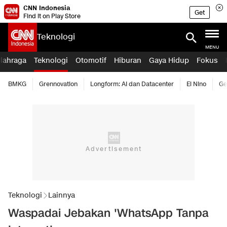
CNN Indonesia
Get
Find it on Play Store
Teknologi
MENU
lahraga
Teknologi
Otomotif
Hiburan
Gaya Hidup
Fokus
BMKG
Grennovation
Longform: AI dan Datacenter
El Nino
Ge
Teknologi
Lainnya
Waspadai Jebakan 'WhatsApp Tanpa