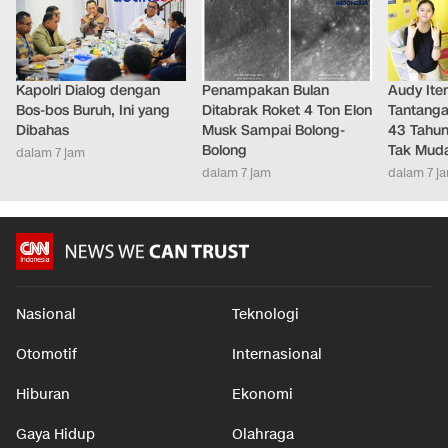
Kapolri Dialog dengan
Penampakan Bulan
Audy It
Bos-bos Buruh, Ini yang
Ditabrak Roket 4 Ton Elon
Tantanga
Dibahas
Musk Sampai Bolong-
43 Tahu
Bolong
Tak Mud
dalam 7 jam
dalam 7 jam
dalam 7 j
Nasional
Teknologi
Otomotif
Internasional
Hiburan
Ekonomi
Gaya Hidup
Olahraga