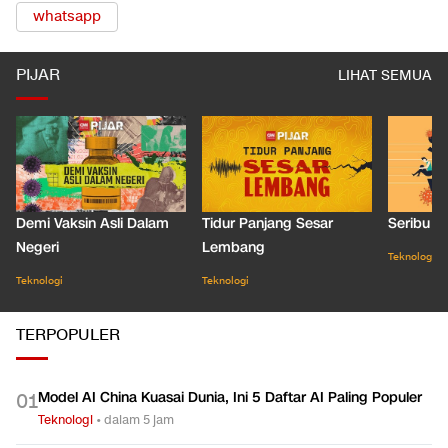
whatsapp
PIJAR
LIHAT SEMUA
Demi Vaksin Asli Dalam
Tidur Panjang Sesar
Seribu J
Negeri
Lembang
Teknologi
Teknologi
Teknologi
TERPOPULER
Model AI China Kuasai Dunia, Ini 5 Daftar AI Paling Populer
0
1
Teknologi
•
dalam 5 jam