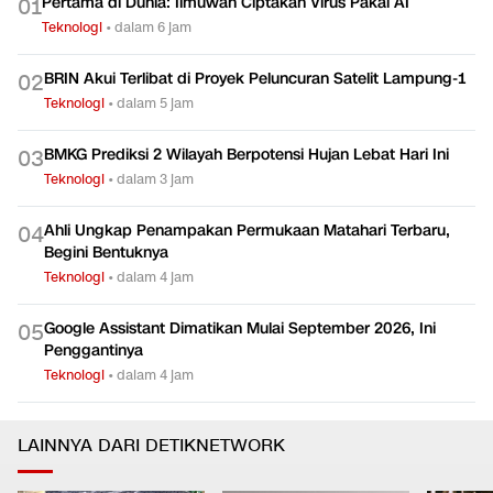
Pertama di Dunia: Ilmuwan Ciptakan Virus Pakai AI
0
1
Teknologi
•
dalam 6 jam
BRIN Akui Terlibat di Proyek Peluncuran Satelit Lampung-1
0
2
Teknologi
•
dalam 5 jam
BMKG Prediksi 2 Wilayah Berpotensi Hujan Lebat Hari Ini
0
3
Teknologi
•
dalam 3 jam
Ahli Ungkap Penampakan Permukaan Matahari Terbaru,
0
4
Begini Bentuknya
Teknologi
•
dalam 4 jam
Google Assistant Dimatikan Mulai September 2026, Ini
0
5
Penggantinya
Teknologi
•
dalam 4 jam
LAINNYA DARI DETIKNETWORK