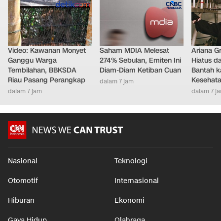
Video: Kawanan Monyet
Saham MDIA Melesat
Ariana G
Ganggu Warga
274% Sebulan, Emiten Ini
Hiatus da
Tembilahan, BBKSDA
Diam-Diam Ketiban Cuan
Bantah k
Riau Pasang Perangkap
Kesehat
dalam 7 jam
dalam 7 jam
dalam 7 j
Nasional
Teknologi
Otomotif
Internasional
Hiburan
Ekonomi
Gaya Hidup
Olahraga