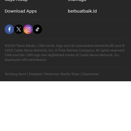
Download Apps
berbuatbaik.id
©2026 Trans Media, CNN name, logo and all associated elements (R) and ©
2026 Cable News Network, Inc. A Time Warner Company. All rights reserved.
CNN and the CNN logo are registered marks of Cable News Network, Inc.,
displayed with permission.
Tentang Kami
|
Redaksi
|
Pedoman Media Siber
|
Disclaimer