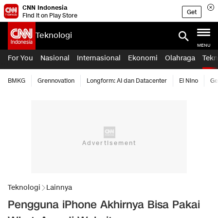
CNN Indonesia
Get
Find it on Play Store
Teknologi
MENU
For You
Nasional
Internasional
Ekonomi
Olahraga
Tekn
BMKG
Grennovation
Longform: AI dan Datacenter
El Nino
Ge
Teknologi
Lainnya
Pengguna iPhone Akhirnya Bisa Pakai