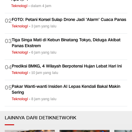
Teknologi
•
dalam 4 jam
FOTO: Petani Korsel Sulap Drone Jadi 'Alarm' Cuaca Panas
0
2
Teknologi
•
3 jam yang lalu
Tiga Singa Mati di Kebun Binatang Tokyo, Diduga Akibat
0
3
Panas Ekstrem
Teknologi
•
6 jam yang lalu
Prediksi BMKG, 4 Wilayah Berpotensi Hujan Lebat Hari Ini
0
4
Teknologi
•
10 jam yang lalu
Pakar Wanti-wanti Insiden AI Lepas Kendali Bakal Makin
0
5
Sering
Teknologi
•
8 jam yang lalu
LAINNYA DARI DETIKNETWORK