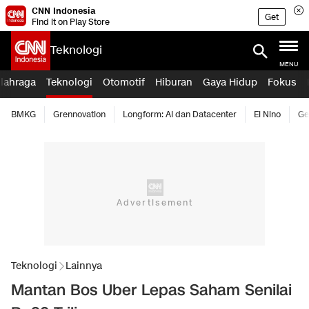
CNN Indonesia
Get
Find it on Play Store
Teknologi
MENU
lahraga
Teknologi
Otomotif
Hiburan
Gaya Hidup
Fokus
BMKG
Grennovation
Longform: AI dan Datacenter
El Nino
Ge
Teknologi
Lainnya
Mantan Bos Uber Lepas Saham Senilai