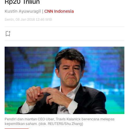
Rp20 Triliun
Kustin Ayuwuragil |
CNN Indonesia
Senin, 08 Jan 2018 12:46 WIB
Pendiri dan mantan CEO Uber, Travis Kalanick berencana melepas
kepemilikan saham. (dok. REUTERS/Shu Zhang)