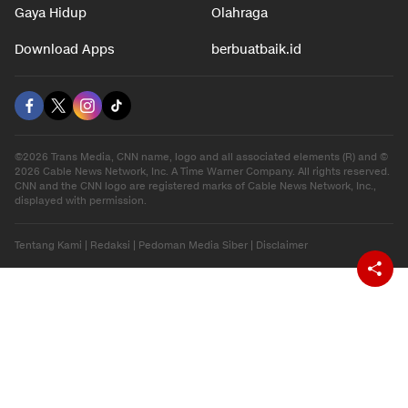
Gaya Hidup
Olahraga
Download Apps
berbuatbaik.id
©2026 Trans Media, CNN name, logo and all associated elements (R) and ©
2026 Cable News Network, Inc. A Time Warner Company. All rights reserved.
CNN and the CNN logo are registered marks of Cable News Network, Inc.,
displayed with permission.
Tentang Kami
|
Redaksi
|
Pedoman Media Siber
|
Disclaimer