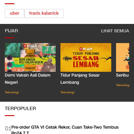
uber
travis kalanick
PIJAR
LIHAT SEMUA
Demi Vaksin Asli Dalam
Tidur Panjang Sesar
Seribu J
Negeri
Lembang
Teknologi
Teknologi
Teknologi
TERPOPULER
Pre-order GTA VI Cetak Rekor, Cuan Take-Two Tembus
0
1
Rp24,7 T