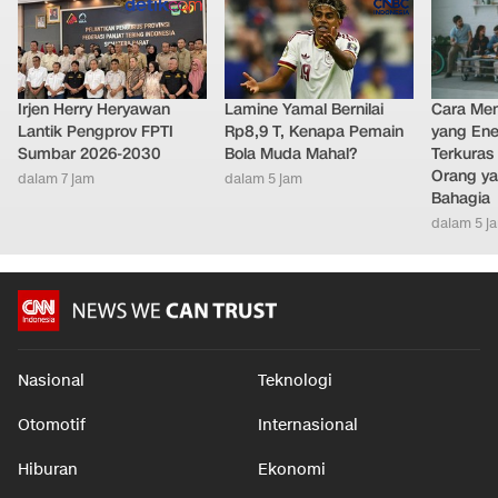
Irjen Herry Heryawan
Lamine Yamal Bernilai
Cara Men
Lantik Pengprov FPTI
Rp8,9 T, Kenapa Pemain
yang Ene
Sumbar 2026-2030
Bola Muda Mahal?
Terkuras
Orang ya
dalam 7 jam
dalam 5 jam
Bahagia
dalam 5 j
Nasional
Teknologi
Otomotif
Internasional
Hiburan
Ekonomi